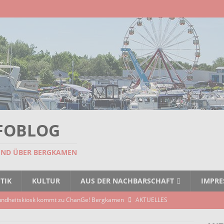
FOBLOG
UND ÜBER BERGKAMEN
TIK
KULTUR
AUS DER NACHBARSCHAFT
IMPR
seitigt: EBB räumt Containerstellplatz
AKTUELLES
unken schlagen: Jochen Malmsheimer eröffnet die Kabarettsaison