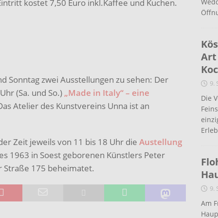
ntritt kostet 7,50 Euro inkl.Kaffee und Kuchen.
Wedd
Öffn
Kös
Art
Koc
nd Sonntag zwei Ausstellungen zu sehen: Der
9.
Uhr (Sa. und So.)
„Made in Italy“ – eine
Die 
as Atelier des Kunstvereins Unna ist an
Fein
einz
Erleb
der Zeit jeweils von 11 bis 18 Uhr die
Austellung
es 1963 in Soest geborenen Künstlers Peter
Flo
r Straße 175 beheimatet.
Ha
9.
Am Fr
Haup