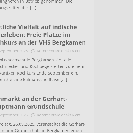
inghofen in Betrieb genommen. Die
ungszeiten des
[...]
tliche Vielfalt auf indische
 erleben: Freie Plätze im
hkurs an der VHS Bergkamen
 September 2025
Kommentare deaktiviert
Volkshochschule Bergkamen lädt alle
schmecker und Kochbegeisterten zu einem
igartigen Kochkurs Ende September ein.
en Sie eine kulinarische Reise
[...]
hmarkt an der Gerhart-
uptmann-Grundschule
 September 2025
Kommentare deaktiviert
eitag, 26.09.2025, veranstaltet die Gerhart-
tmann-Grundschule in Bergkamen einen