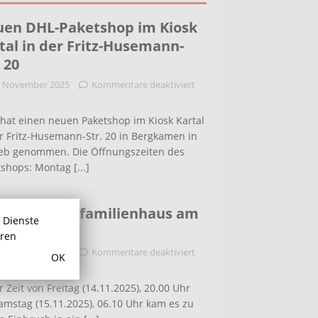
en DHL-Paketshop im Kiosk
tal in der Fritz-Husemann-
. 20
. November 2025
Kommentare deaktiviert
hat einen neuen Paketshop im Kiosk Kartal
r Fritz-Husemann-Str. 20 in Bergkamen in
ieb genommen. Die Öffnungszeiten des
tshops: Montag
[...]
bruch in Einfamilienhaus am
r Dienste
ldenweg
hren
. November 2025
Kommentare deaktiviert
OK
r Zeit von Freitag (14.11.2025), 20.00 Uhr
amstag (15.11.2025), 06.10 Uhr kam es zu