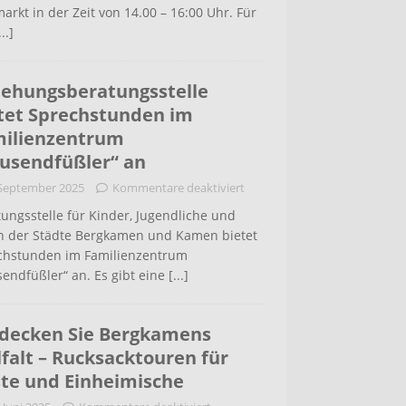
arkt in der Zeit von 14.00 – 16:00 Uhr. Für
...]
iehungsberatungsstelle
tet Sprechstunden im
ilienzentrum
usendfüßler“ an
 September 2025
Kommentare deaktiviert
ungsstelle für Kinder, Jugendliche und
rn der Städte Bergkamen und Kamen bietet
chstunden im Familienzentrum
endfüßler“ an. Es gibt eine
[...]
decken Sie Bergkamens
lfalt – Rucksacktouren für
te und Einheimische