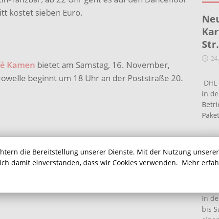
itt kostet sieben Euro.
Neu
Kar
Str
24
afé Kamen
bietet am Samstag, 16. November,
owelle beginnt um 18 Uhr an der Poststraße 20.
DHL 
in de
Betr
Pake
Ein
chtern die Bereitstellung unserer Dienste. Mit der Nutzung unsere
e feiern an diesem Wochenende ihren Abschluss:
Ha
sich damit einverstanden, dass wir Cookies verwenden.
Mehr erfa
hreibhals“ in der Rohrmeisterei, Ruhrstraße 20
16
In de
bis S