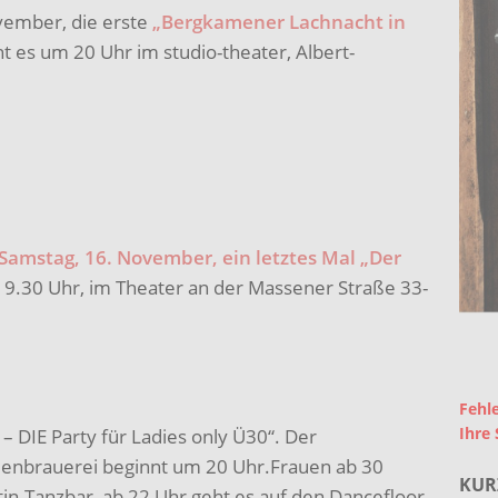
vember, die erste
„Bergkamener Lachnacht in
t es um 20 Uhr im studio-theater, Albert-
 Samstag, 16. November, ein letztes Mal „Der
 19.30 Uhr, im Theater an der Massener Straße 33-
Fehle
Ihre 
 – DIE Party für Ladies only Ü30“. Der
denbrauerei beginnt um 20 Uhr.Frauen ab 30
KUR
tin-Tanzbar, ab 22 Uhr geht es auf den Dancefloor