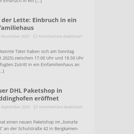
m Einbruch in ein
[...]
 der Lette: Einbruch in ein
familiehaus
. November 2025
Kommentare deaktiviert
kannte Täter haben sich am Sonntag
1.2025) zwischen 17.00 Uhr und 18.50 Uhr
ugten Zutritt in ein Einfamilienhaus an
...]
er DHL Paketshop in
dinghofen eröffnet
. September 2025
Kommentare deaktiviert
hat einen neuen Paketshop im „bona’te
t“ an der Schulstraße 42 in Bergkamen-