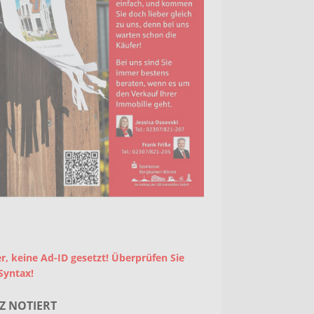
r, keine Ad-ID gesetzt! Überprüfen Sie
Syntax!
Z NOTIERT