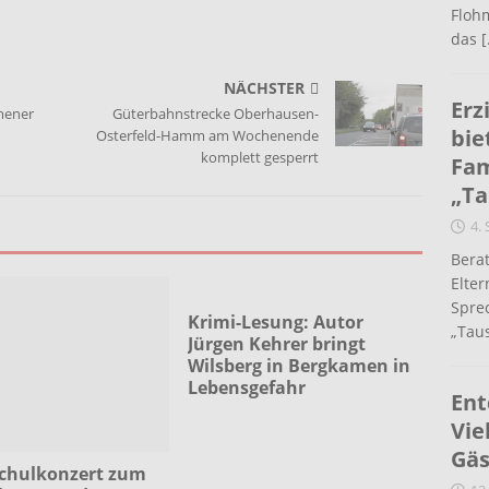
Flohm
das
[
NÄCHSTER
Erz
mener
Güterbahnstrecke Oberhausen-
bie
Osterfeld-Hamm am Wochenende
komplett gesperrt
Fam
„Ta
4.
Berat
Elte
Spre
Krimi-Lesung: Autor
„Taus
Jürgen Kehrer bringt
Wilsberg in Bergkamen in
Lebensgefahr
Ent
Vie
Gäs
chulkonzert zum