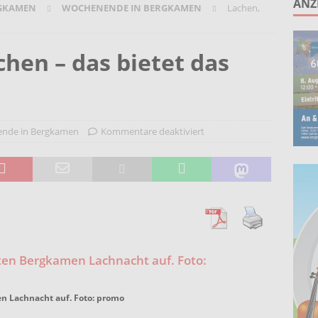
ANZ
GKAMEN
WOCHENENDE IN BERGKAMEN
Lachen,
2026 nach Gennevilliers – Städtepartnerschaft hautnah erleben
chen – das bietet das
Wohnberatung im Gemeindebüro an der Christuskirche in Rünthe
nde in Bergkamen
Kommentare deaktiviert
undheitskiosk kommt zu ChanGe! Bergkamen
AKTUELLES
men Lachnacht auf. Foto: promo