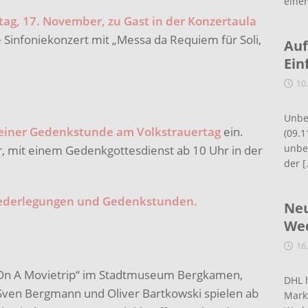
eine
ag, 17. November, zu Gast in der Konzertaula
 Sinfoniekonzert mit „Messa da Requiem für Soli,
Auf
Ein
10
Unbe
 einer Gedenkstunde am Volkstrauertag
ein.
(09.1
unbef
, mit einem Gedenkgottesdienst ab 10 Uhr in der
der
[
iederlegungen und Gedenkstunden.
Neu
Wed
16
„On A Movietrip“ im Stadtmuseum Bergkamen,
DHL 
 Sven Bergmann und Oliver Bartkowski spielen ab
Mark