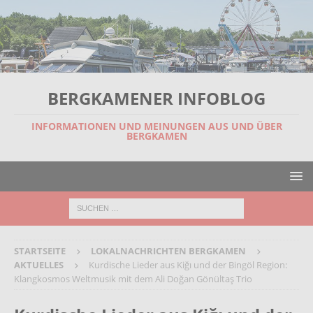
BERGKAMENER INFOBLOG
INFORMATIONEN UND MEINUNGEN AUS UND ÜBER
BERGKAMEN
STARTSEITE
LOKALNACHRICHTEN BERGKAMEN
AKTUELLES
Kurdische Lieder aus Kiğı und der Bingöl Region:
Klangkosmos Weltmusik mit dem Ali Doğan Gönültaş Trio