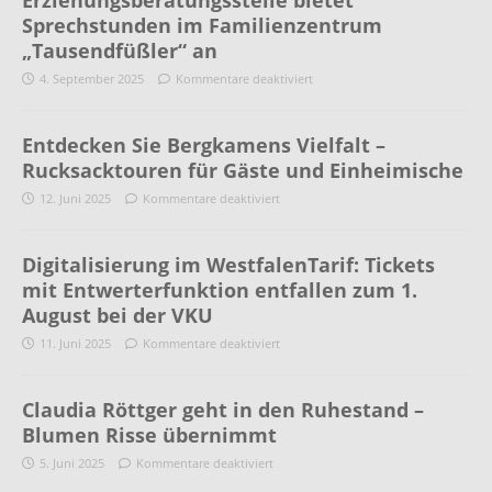
Erziehungsberatungsstelle bietet
Sprechstunden im Familienzentrum
„Tausendfüßler“ an
4. September 2025
Kommentare deaktiviert
Entdecken Sie Bergkamens Vielfalt –
Rucksacktouren für Gäste und Einheimische
12. Juni 2025
Kommentare deaktiviert
Digitalisierung im WestfalenTarif: Tickets
mit Entwerterfunktion entfallen zum 1.
August bei der VKU
11. Juni 2025
Kommentare deaktiviert
Claudia Röttger geht in den Ruhestand –
Blumen Risse übernimmt
5. Juni 2025
Kommentare deaktiviert