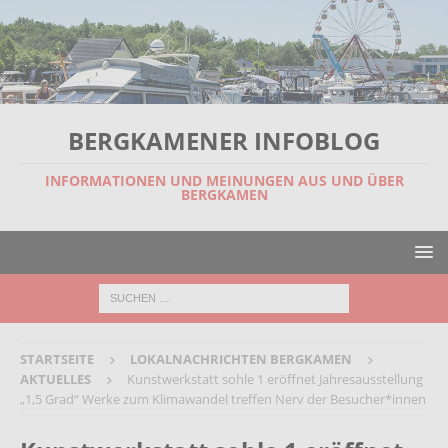
BERGKAMENER INFOBLOG
INFORMATIONEN UND MEINUNGEN AUS UND ÜBER
BERGKAMEN
STARTSEITE
LOKALNACHRICHTEN BERGKAMEN
AKTUELLES
Kunstwerkstatt sohle 1 eröffnet Jahresausstellung
„1,5 Grad“ Werke zum Klimawandel treffen Nerv der Besucher*innen