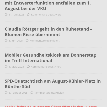
mit Entwerterfunktion entfallen zum 1.
August bei der VKU
11. Juni 2025
Kommentare deaktiviert
Claudia Röttger geht in den Ruhestand –
Blumen Risse übernimmt
5. Juni 2025
Kommentare deaktiviert
Mobiler Gesundheitskiosk am Donnerstag
im Treff International
1. März 2025
Kommentare deaktiviert
SPD-Quatschtisch am August-Kühler-Platz in
Rünthe Süd
6. Februar 2025
Kommentare deaktiviert
Fehler, keine Ad-ID gesetzt! Überprüfen Sie Ihre Syntax!