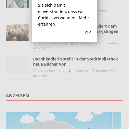
sind eingegangen
Sie sich damit
9. April 2021
Redaktion
Kommentare
einverstanden, dass wir
deaktiviert
Cookies verwenden.
Mehr
erfahren
Die kunstwerkstatt sohle 1 gratuliert dem
Kunstzuckerhut Hettstedt zum 25-jährigen
OK
Bestehen
30. September 2024
Redaktion
Kommentare
deaktiviert
Buchhändlerin stellt in der Stadtbibliothek
neue Bücher vor
7. November 2017
Redaktion
Kommentare
deaktiviert
ANZEIGEN