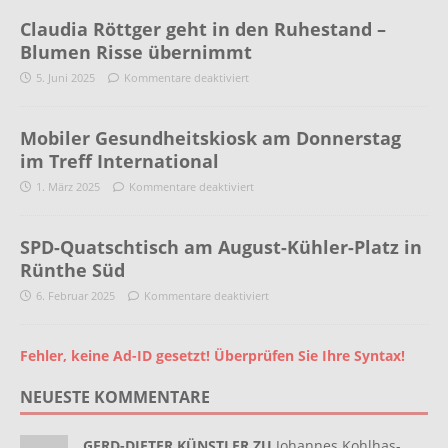
Claudia Röttger geht in den Ruhestand –
Blumen Risse übernimmt
5. Juni 2025
Kommentare deaktiviert
Mobiler Gesundheitskiosk am Donnerstag
im Treff International
1. März 2025
Kommentare deaktiviert
SPD-Quatschtisch am August-Kühler-Platz in
Rünthe Süd
6. Februar 2025
Kommentare deaktiviert
Fehler, keine Ad-ID gesetzt! Überprüfen Sie Ihre Syntax!
NEUESTE KOMMENTARE
GERD-DIETER KÜNSTLER ZU
Johannes Kohlhas-