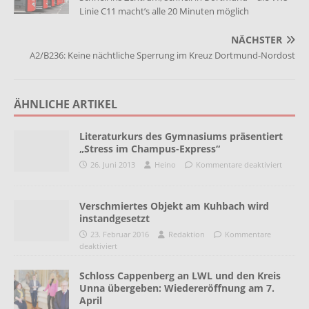
Linie C11 macht’s alle 20 Minuten möglich
NÄCHSTER
A2/B236: Keine nächtliche Sperrung im Kreuz Dortmund-Nordost
ÄHNLICHE ARTIKEL
Literaturkurs des Gymnasiums präsentiert
„Stress im Champus-Express“
26. Juni 2013
Heino
Kommentare deaktiviert
Verschmiertes Objekt am Kuhbach wird
instandgesetzt
23. Februar 2016
Redaktion
Kommentare
deaktiviert
Schloss Cappenberg an LWL und den Kreis
Unna übergeben: Wiedereröffnung am 7.
April