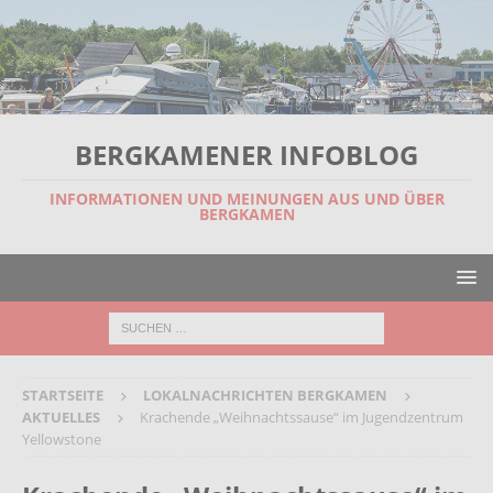
BERGKAMENER INFOBLOG
INFORMATIONEN UND MEINUNGEN AUS UND ÜBER
BERGKAMEN
STARTSEITE
LOKALNACHRICHTEN BERGKAMEN
AKTUELLES
Krachende „Weihnachtssause“ im Jugendzentrum
Yellowstone