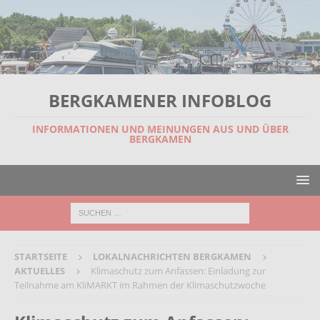
BERGKAMENER INFOBLOG
INFORMATIONEN UND MEINUNGEN AUS UND ÜBER
BERGKAMEN
STARTSEITE
LOKALNACHRICHTEN BERGKAMEN
AKTUELLES
Klimaschutz zum Anfassen: Einladung zur
Teilnahme am KliMARKT im Rahmen der Klimaschutzwoche