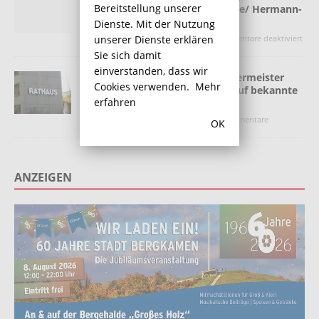
Bereitstellung unserer
geplanten Baugebiet „Jahnstraße/ Hermann-
Stehr-Straße“
Dienste. Mit der Nutzung
3. Juni 2019
Redaktion
Kommentare deaktiviert
unserer Dienste erklären
Sie sich damit
einverstanden, dass wir
Partnerstädte haben neue Bürgermeister
Cookies verwenden.
Mehr
gewählt – trotzdem trifft man auf bekannte
erfahren
Gesichter
23. April 2024
Redaktion
Kommentare
OK
deaktiviert
ANZEIGEN