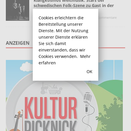
Klangkosmos Weltmusik: Stars der
schwedischen Folk-Szene zu Gast in der
Marina Rünthe
Cookies erleichtern die
8. Dezember 2017
Redaktion
Kommentare
deaktiviert
Bereitstellung unserer
Dienste. Mit der Nutzung
unserer Dienste erklären
ANZEIGEN
Sie sich damit
einverstanden, dass wir
Cookies verwenden.
Mehr
erfahren
OK