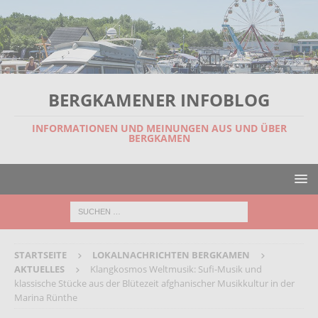
BERGKAMENER INFOBLOG
INFORMATIONEN UND MEINUNGEN AUS UND ÜBER
BERGKAMEN
STARTSEITE
LOKALNACHRICHTEN BERGKAMEN
AKTUELLES
Klangkosmos Weltmusik: Sufi-Musik und
klassische Stücke aus der Blütezeit afghanischer Musikkultur in der
Marina Rünthe