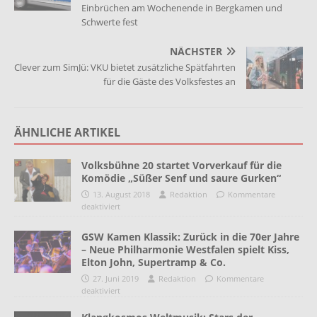
Einbrüchen am Wochenende in Bergkamen und
Schwerte fest
NÄCHSTER
Clever zum SimJü: VKU bietet zusätzliche Spätfahrten
für die Gäste des Volksfestes an
ÄHNLICHE ARTIKEL
Volksbühne 20 startet Vorverkauf für die
Komödie „Süßer Senf und saure Gurken“
13. August 2018
Redaktion
Kommentare
deaktiviert
GSW Kamen Klassik: Zurück in die 70er Jahre
– Neue Philharmonie Westfalen spielt Kiss,
Elton John, Supertramp & Co.
27. Juni 2019
Redaktion
Kommentare
deaktiviert