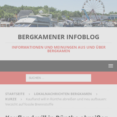
BERGKAMENER INFOBLOG
INFORMATIONEN UND MEINUNGEN AUS UND ÜBER
BERGKAMEN
STARTSEITE
LOKALNACHRICHTEN BERGKAMEN
KURZE
Kaufland will in Rünthe abreißen und neu aufbauen:
Verzicht auf fossile Brennstoffe