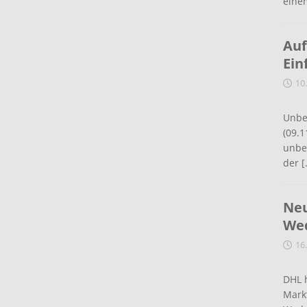
eine
Auf
Ein
10
Unbe
(09.1
unbef
der
[
Neu
Wed
16
DHL 
Mark