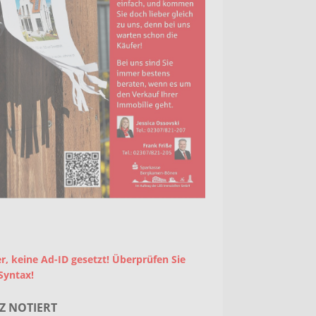
r, keine Ad-ID gesetzt! Überprüfen Sie
Syntax!
Z NOTIERT