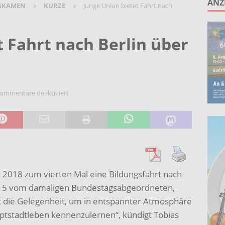
ANZ
GKAMEN
KURZE
Junge Union bietet Fahrt nach
unken schlagen: Jochen Malmsheimer eröffnet die Kabarettsaison
t Fahrt nach Berlin über
2026 nach Gennevilliers – Städtepartnerschaft hautnah erleben
Wohnberatung im Gemeindebüro an der Christuskirche in Rünthe
ommentare deaktiviert
n 2018 zum vierten Mal eine Bildungsfahrt nach
t 2015 vom damaligen Bundestagsabgeordneten,
st die Gelegenheit, um in entspannter Atmosphäre
uptstadtleben kennenzulernen“, kündigt Tobias