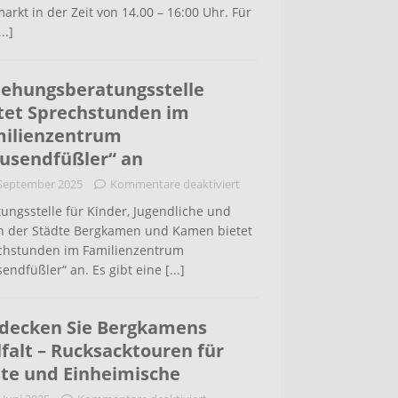
arkt in der Zeit von 14.00 – 16:00 Uhr. Für
...]
iehungsberatungsstelle
tet Sprechstunden im
ilienzentrum
usendfüßler“ an
 September 2025
Kommentare deaktiviert
ungsstelle für Kinder, Jugendliche und
rn der Städte Bergkamen und Kamen bietet
chstunden im Familienzentrum
endfüßler“ an. Es gibt eine
[...]
decken Sie Bergkamens
lfalt – Rucksacktouren für
te und Einheimische