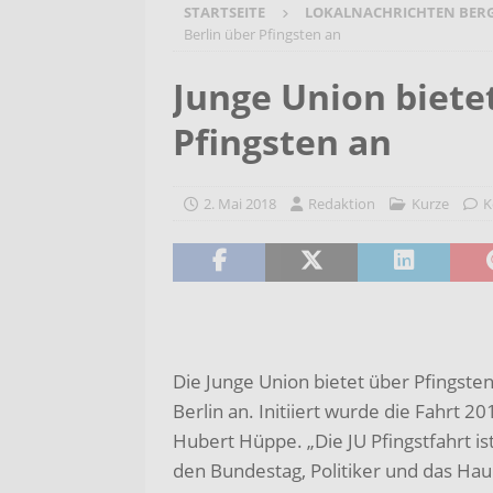
STARTSEITE
LOKALNACHRICHTEN BER
[ 6. August 2026 ]
Wenn Worte F
Berlin über Pfingsten an
2026/2027
AKTUELLES
Junge Union biete
[ 6. August 2026 ]
Bürgerreise 
Pfingsten an
AKTUELLES
[ 6. August 2026 ]
Pflege- und 
2. Mai 2018
Redaktion
Kurze
K
AKTUELLES
Die Junge Union bietet über Pfingste
Berlin an. Initiiert wurde die Fahr
Hubert Hüppe. „Die JU Pfingstfahrt i
den Bundestag, Politiker und das Ha