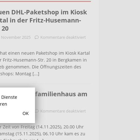
en DHL-Paketshop im Kiosk
tal in der Fritz-Husemann-
. 20
. November 2025
Kommentare deaktiviert
hat einen neuen Paketshop im Kiosk Kartal
r Fritz-Husemann-Str. 20 in Bergkamen in
ieb genommen. Die Öffnungszeiten des
tshops: Montag
[...]
bruch in Einfamilienhaus am
r Dienste
ldenweg
hren
. November 2025
Kommentare deaktiviert
OK
r Zeit von Freitag (14.11.2025), 20.00 Uhr
amstag (15.11.2025), 06.10 Uhr kam es zu