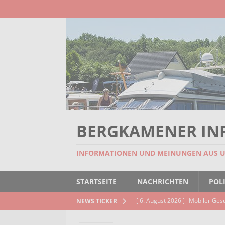
BERGKAMENER IN
INFORMATIONEN UND MEINUNGEN AUS 
STARTSEITE
NACHRICHTEN
POLI
[ 6. August 2026 ]
Mobiler Ges
NEWS TICKER
[ 6. August 2026 ]
Missstand be