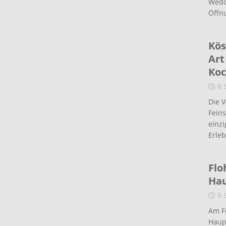
Wedd
Öffn
Kös
Art
Koc
9.
Die 
Fein
einz
Erleb
Flo
Ha
9.
Am Fr
Haup