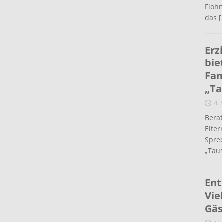
Flohm
das
[
Erz
bie
Fam
„Ta
4.
Berat
Elte
Spre
„Taus
Ent
Vie
Gäs