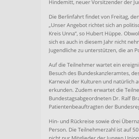
Hindemitt, neuer Vorsitzender der Ju
Die Berlinfahrt findet von Freitag, de
„Unser Angebot richtet sich an politi
Kreis Unna“, so Hubert Hüppe. Obwohl
sich es auch in diesem Jahr nicht neh
Jugendliche zu unterstützen, die an Po
Auf die Teilnehmer wartet ein erei
Besuch des Bundeskanzleramtes, des
Karneval der Kulturen und natürlich a
erkunden. Zudem erwartet die Teiln
Bundestagsabgeordneten Dr. Ralf Bra
Patientenbeauftragten der Bundesre
Hin- und Rückreise sowie drei Übern
Person. Die Teilnehmerzahl ist auf 50 
nicht nur Mitglieder der Jungen Union