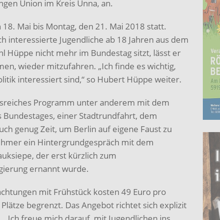
ngen Union im Kreis Unna, an.
n 18. Mai bis Montag, den 21. Mai 2018 statt.
sch interessierte Jugendliche ab 18 Jahren aus dem
 Hüppe nicht mehr im Bundestag sitzt, lässt er
men, wieder mitzufahren. „Ich finde es wichtig,
litik interessiert sind,“ so Hubert Hüppe weiter.
gnisreiches Programm unter anderem mit dem
 Bundestages, einer Stadtrundfahrt, dem
uch genug Zeit, um Berlin auf eigene Faust zu
ehmer ein Hintergrundgespräch mit dem
uksiepe, der erst kürzlich zum
gierung ernannt wurde.
achtungen mit Frühstück kosten 49 Euro pro
Plätze begrenzt. Das Angebot richtet sich explizit
. „Ich freue mich darauf, mit Jugendlichen ins