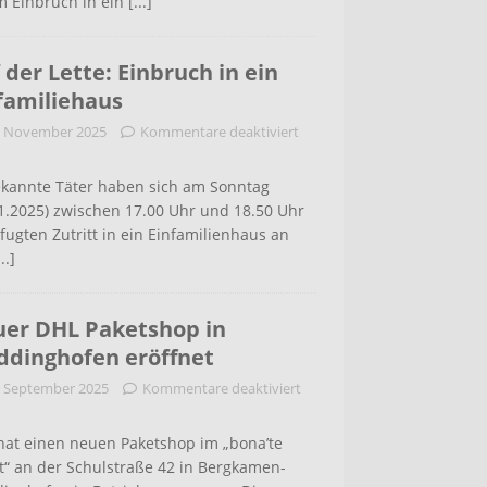
m Einbruch in ein
[...]
 der Lette: Einbruch in ein
familiehaus
. November 2025
Kommentare deaktiviert
kannte Täter haben sich am Sonntag
1.2025) zwischen 17.00 Uhr und 18.50 Uhr
ugten Zutritt in ein Einfamilienhaus an
...]
er DHL Paketshop in
dinghofen eröffnet
. September 2025
Kommentare deaktiviert
hat einen neuen Paketshop im „bona’te
t“ an der Schulstraße 42 in Bergkamen-