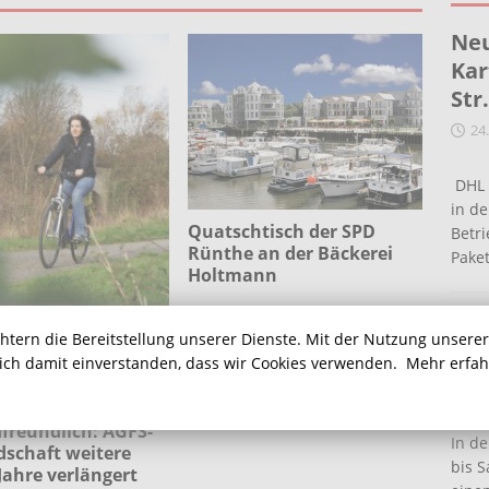
Neu
Kar
Str
24
DHL 
in de
Quatschtisch der SPD
Betr
Rünthe an der Bäckerei
Pake
Holtmann
Ein
chtern die Bereitstellung unserer Dienste. Mit der Nutzung unsere
Ha
sich damit einverstanden, dass wir Cookies verwenden.
Mehr erfa
16
men bleibt
freundlich: AGFS-
In de
dschaft weitere
bis S
Jahre verlängert