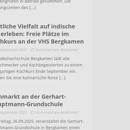
inghofen in Betrieb genommen. Die
ungszeiten des
[...]
tliche Vielfalt auf indische
 erleben: Freie Plätze im
hkurs an der VHS Bergkamen
 September 2025
Kommentare deaktiviert
Volkshochschule Bergkamen lädt alle
schmecker und Kochbegeisterten zu einem
igartigen Kochkurs Ende September ein.
en Sie eine kulinarische Reise
[...]
hmarkt an der Gerhart-
uptmann-Grundschule
 September 2025
Kommentare deaktiviert
eitag, 26.09.2025, veranstaltet die Gerhart-
tmann-Grundschule in Bergkamen einen