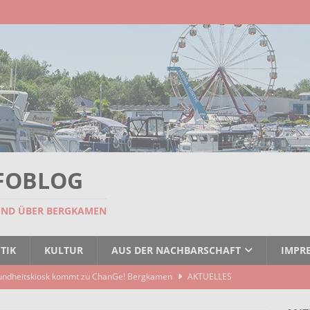
FOBLOG
UND ÜBER BERGKAMEN
TIK
KULTUR
AUS DER NACHBARSCHAFT
IMPR
undheitskiosk kommt zu ChanGe! Bergkamen
AKTUELLES
seitigt: EBB räumt Containerstellplatz
AKTUELLES