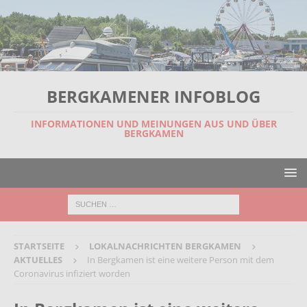
BERGKAMENER INFOBLOG
INFORMATIONEN UND MEINUNGEN AUS UND ÜBER
BERGKAMEN
STARTSEITE
LOKALNACHRICHTEN BERGKAMEN
AKTUELLES
In Bergkamen ist eine weitere Person mit dem
Coronavirus infiziert worden