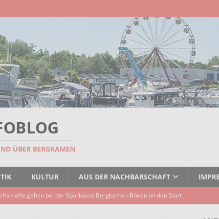
FOBLOG
UND ÜBER BERGKAMEN
TIK
KULTUR
AUS DER NACHBARSCHAFT
IMPR
chskräfte gehen bei der Sparkasse Bergkamen-Bönen an den Start