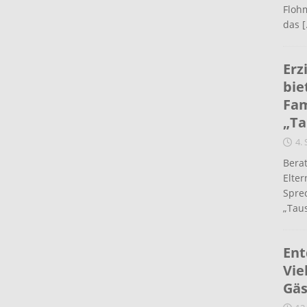
Flohm
das
[
Erz
bie
Fam
„Ta
4.
Berat
Elte
Spre
„Taus
Ent
Vie
Gäs