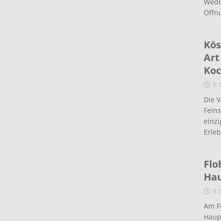
Wedd
Öffn
Kös
Art
Koc
9.
Die 
Fein
einz
Erleb
Flo
Ha
9.
Am Fr
Haup