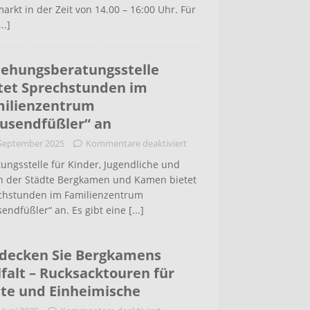
arkt in der Zeit von 14.00 – 16:00 Uhr. Für
...]
iehungsberatungsstelle
tet Sprechstunden im
ilienzentrum
usendfüßler“ an
 September 2025
Kommentare deaktiviert
ungsstelle für Kinder, Jugendliche und
rn der Städte Bergkamen und Kamen bietet
chstunden im Familienzentrum
endfüßler“ an. Es gibt eine
[...]
decken Sie Bergkamens
lfalt – Rucksacktouren für
te und Einheimische