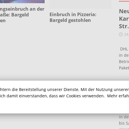
gseinbruch an der
Neu
Einbruch in Pizzeria:
aße: Bargeld
Kar
Bargeld gestohlen
len
Str
24
DHL 
in de
Betr
Pake
Ein
chtern die Bereitstellung unserer Dienste. Mit der Nutzung unsere
Ha
sich damit einverstanden, dass wir Cookies verwenden.
Mehr erfa
16
In de
bis S