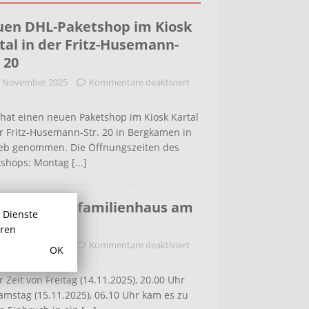
en DHL-Paketshop im Kiosk
tal in der Fritz-Husemann-
. 20
. November 2025
Kommentare deaktiviert
hat einen neuen Paketshop im Kiosk Kartal
r Fritz-Husemann-Str. 20 in Bergkamen in
ieb genommen. Die Öffnungszeiten des
tshops: Montag
[...]
bruch in Einfamilienhaus am
r Dienste
ldenweg
hren
. November 2025
Kommentare deaktiviert
OK
r Zeit von Freitag (14.11.2025), 20.00 Uhr
amstag (15.11.2025), 06.10 Uhr kam es zu