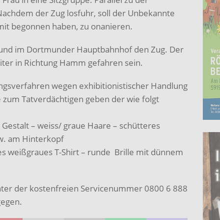
Nachdem der Zug losfuhr, soll der Unbekannte
it begonnen haben, zu onanieren.
il und im Dortmunder Hauptbahnhof den Zug. Der
iter in Richtung Hamm gefahren sein.
lungsverfahren wegen exhibitionistischer Handlung
e zum Tatverdächtigen geben der wie folgt
e Gestalt – weiss/ graue Haare – schütteres
w. am Hinterkopf
les weißgraues T-Shirt – runde Brille mit dünnem
nter der kostenfreien Servicenummer 0800 6 888
gegen.