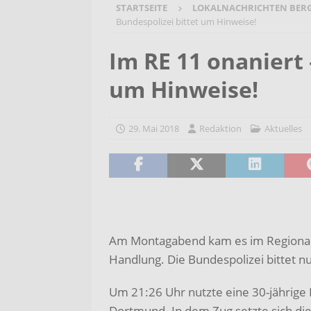
STARTSEITE
LOKALNACHRICHTEN BER
[ 4. August 2026 ]
Blues mit He
Bundespolizei bittet um Hinweise!
JAM
AKTUELLES
Im RE 11 onaniert 
[ 4. August 2026 ]
Start in das
um Hinweise!
AKTUELLES
[ 3. August 2026 ]
Startchance
29. Mai 2018
Redaktion
Aktuelles
Kaczmarek besucht Gerhart-H
[ 5. August 2026 ]
Bargeldlose
möglich
AKTUELLES
Am Montagabend kam es im Regionalex
Handlung. Die Bundespolizei bittet 
Um 21:26 Uhr nutzte eine 30-jährig
Dortmund. In dem Zug setzte sich die 