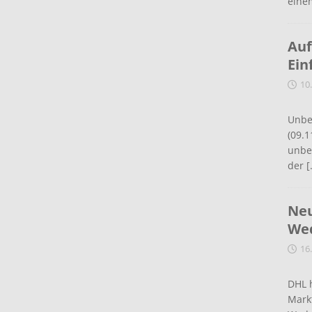
eine
Auf
Ein
10
Unbe
(09.1
unbef
der
[
Neu
Wed
16
DHL 
Mark