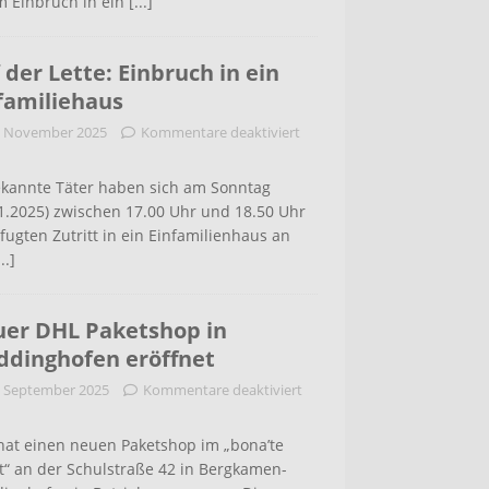
m Einbruch in ein
[...]
 der Lette: Einbruch in ein
familiehaus
. November 2025
Kommentare deaktiviert
kannte Täter haben sich am Sonntag
1.2025) zwischen 17.00 Uhr und 18.50 Uhr
ugten Zutritt in ein Einfamilienhaus an
...]
er DHL Paketshop in
dinghofen eröffnet
. September 2025
Kommentare deaktiviert
hat einen neuen Paketshop im „bona’te
t“ an der Schulstraße 42 in Bergkamen-