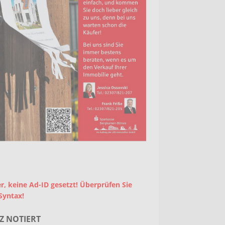
r, keine Ad-ID gesetzt! Überprüfen Sie
Syntax!
Z NOTIERT