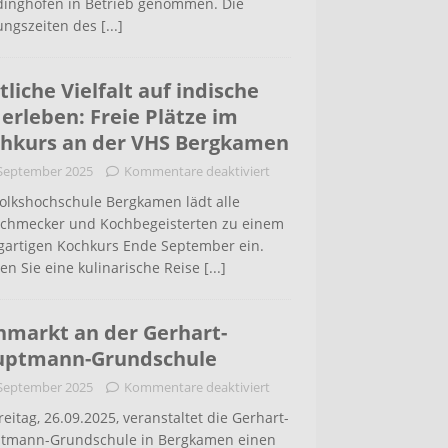
inghofen in Betrieb genommen. Die
ungszeiten des
[...]
tliche Vielfalt auf indische
 erleben: Freie Plätze im
hkurs an der VHS Bergkamen
 September 2025
Kommentare deaktiviert
Volkshochschule Bergkamen lädt alle
schmecker und Kochbegeisterten zu einem
igartigen Kochkurs Ende September ein.
en Sie eine kulinarische Reise
[...]
hmarkt an der Gerhart-
uptmann-Grundschule
 September 2025
Kommentare deaktiviert
eitag, 26.09.2025, veranstaltet die Gerhart-
tmann-Grundschule in Bergkamen einen