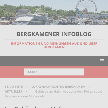
BERGKAMENER INFOBLOG
INFORMATIONEN UND MEINUNGEN AUS UND ÜBER
BERGKAMEN
STARTSEITE
LOKALNACHRICHTEN BERGKAMEN
AKTUELLES
Im Gebüsch am Hafenweg gefunden: Polizei sucht
Besitzer/in eines Motorrads