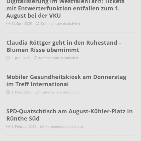
Digitalisierung im WestfalenTarif: Tickets
mit Entwerterfunktion entfallen zum 1.
August bei der VKU
11. Juni 2025
Kommentare deaktiviert
Claudia Röttger geht in den Ruhestand –
Blumen Risse übernimmt
5. Juni 2025
Kommentare deaktiviert
Mobiler Gesundheitskiosk am Donnerstag
im Treff International
1. März 2025
Kommentare deaktiviert
SPD-Quatschtisch am August-Kühler-Platz in
Rünthe Süd
6. Februar 2025
Kommentare deaktiviert