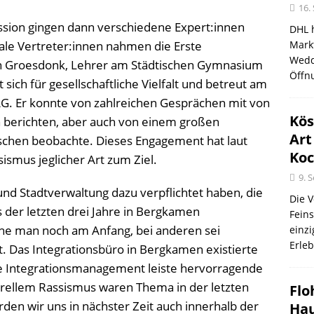
16.
sion gingen dann verschiedene Expert:innen
DHL 
okale Vertreter:innen nahmen die Erste
Mark
Wedd
an Groesdonk, Lehrer am Städtischen Gymnasium
Öffn
sich für gesellschaftliche Vielfalt und betreut am
G. Er konnte von zahlreichen Gesprächen mit von
Kös
 berichten, aber auch von einem großen
Art
schen beobachte. Dieses Engagement hat laut
Koc
smus jeglicher Art zum Ziel.
9. 
und Stadtverwaltung dazu verpflichtet haben, die
Die 
 der letzten drei Jahre in Bergkamen
Fein
he man noch am Anfang, bei anderen sei
einz
Erleb
. Das Integrationsbüro in Bergkamen existierte
ige Integrationsmanagement leiste hervorragende
urellem Rassismus waren Thema in der letzten
Flo
den wir uns in nächster Zeit auch innerhalb der
Ha