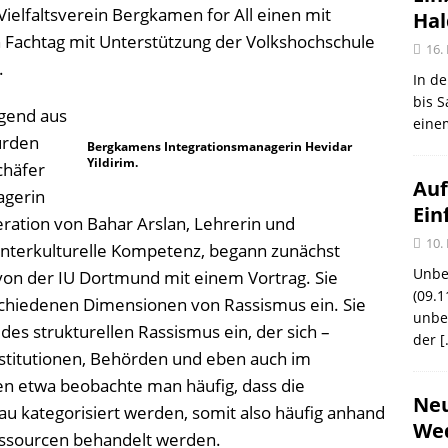
elfaltsverein Bergkamen for All einen mit
Ha
 Fachtag mit Unterstützung der Volkshochschule
16.
.
In de
bis S
gend aus
eine
urden
Bergkamens Integrationsmanagerin Hevidar
Yildirim.
chäfer
Auf
agerin
Ein
ration von Bahar Arslan, Lehrerin und
10.
 Interkulturelle Kompetenz, begann zunächst
Unbe
 von der IU Dortmund mit einem Vortrag. Sie
(09.1
schiedenen Dimensionen von Rassismus ein. Sie
unbef
es strukturellen Rassismus ein, der sich –
der
[
nstitutionen, Behörden und eben auch im
len etwa beobachte man häufig, dass die
Neu
u kategorisiert werden, somit also häufig anhand
Wed
Ressourcen behandelt werden.