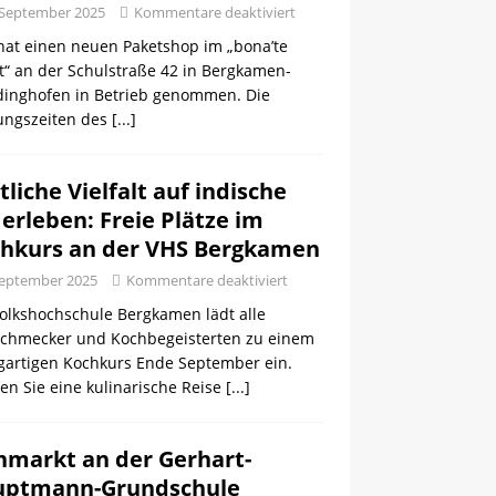
 September 2025
Kommentare deaktiviert
hat einen neuen Paketshop im „bona’te
t“ an der Schulstraße 42 in Bergkamen-
inghofen in Betrieb genommen. Die
ungszeiten des
[...]
tliche Vielfalt auf indische
 erleben: Freie Plätze im
hkurs an der VHS Bergkamen
September 2025
Kommentare deaktiviert
Volkshochschule Bergkamen lädt alle
schmecker und Kochbegeisterten zu einem
igartigen Kochkurs Ende September ein.
en Sie eine kulinarische Reise
[...]
hmarkt an der Gerhart-
uptmann-Grundschule