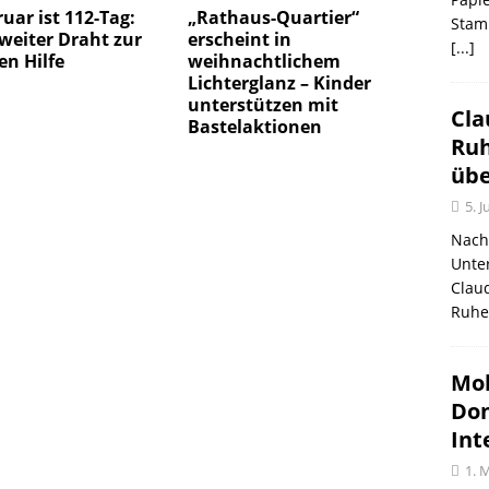
ruar ist 112-Tag:
„Rathaus-Quartier“
Stam
weiter Draht zur
erscheint in
[...]
en Hilfe
weihnachtlichem
Lichterglanz – Kinder
unterstützen mit
Cla
Bastelaktionen
Ruh
üb
5. J
Nach 
Unte
Claud
Ruhe
Mob
Don
Int
1. 