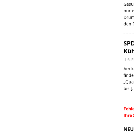
Gesu
nur e
Drum
den
[
SPD
Küh
6. 
Am k
find
„Quat
bis
[.
Fehle
Ihre 
NEU