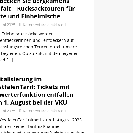
decken Sie Bergkamens
lfalt – Rucksacktouren für
te und Einheimische
 Juni 2025
Kommentare deaktiviert
 Erlebnisrucksäcke werden
tentdeckerinnen und -entdeckern auf
chslungsreichen Touren durch unsere
 begleiten. Ob zu Fuß, mit dem eigenen
rad
[...]
italisierung im
tfalenTarif: Tickets mit
werterfunktion entfallen
 1. August bei der VKU
 Juni 2025
Kommentare deaktiviert
WestfalenTarif nimmt zum 1. August 2025,
ahmen seiner Tarifmaßnahme,
ertickets mit Entwertungsfunktion aus dem