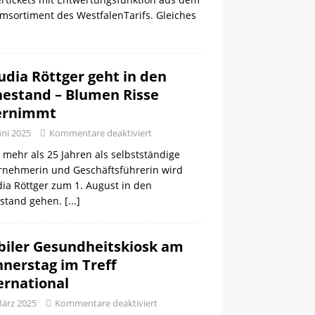
msortiment des WestfalenTarifs. Gleiches
udia Röttger geht in den
estand – Blumen Risse
ernimmt
uni 2025
Kommentare deaktiviert
mehr als 25 Jahren als selbstständige
rnehmerin und Geschäftsführerin wird
ia Röttger zum 1. August in den
stand gehen.
[...]
iler Gesundheitskiosk am
nerstag im Treff
ernational
März 2025
Kommentare deaktiviert