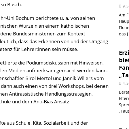
 so Busch.
9. 
Am Fr
uhr-Uni Bochum berichtete u. a. von seinen
Haup
ranischen Wurzeln an einem katholischen
Flohm
edene Bundesministerien zum Kontext
das
[
deutlich, dass das Erkennen von und der Umgang
tenz für Lehrer:innen sein müsse.
Erz
bie
lettierte die Podiumsdiskussion mit Hinweisen,
Fam
ialen Medien aufmerksam gemacht werden kann.
„Ta
chaftler Birol Mertol und Jannik Willers vom
4. 
an dann auch einen von drei Workshops, bei denen
Berat
en Antirassistische Handlungsstrategien,
Elte
chule und dem Anti-Bias Ansatz
Spre
„Taus
e aus Schule, Kita, Sozialarbeit und der