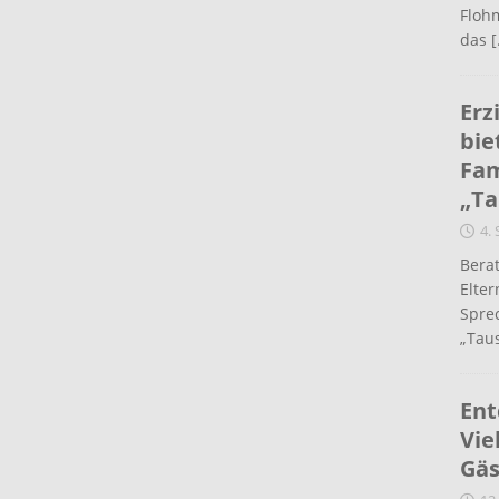
Flohm
das
[
Erz
bie
Fam
„Ta
4.
Berat
Elte
Spre
„Taus
Ent
Vie
Gäs