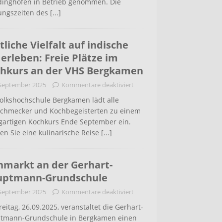
inghofen in Betrieb genommen. Die
ungszeiten des
[...]
tliche Vielfalt auf indische
 erleben: Freie Plätze im
hkurs an der VHS Bergkamen
 September 2025
Kommentare deaktiviert
Volkshochschule Bergkamen lädt alle
schmecker und Kochbegeisterten zu einem
igartigen Kochkurs Ende September ein.
en Sie eine kulinarische Reise
[...]
hmarkt an der Gerhart-
uptmann-Grundschule
 September 2025
Kommentare deaktiviert
eitag, 26.09.2025, veranstaltet die Gerhart-
tmann-Grundschule in Bergkamen einen