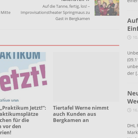
eine
Auf die Tanne, fertig, los! –
 Mitte
Improvisationstheater Springmaus zu
Gast in Bergkamen
Auf
Ein
10
Unbe
(09.1
unbef
der
[
Neu
Wed
„Praktikum Jetzt!“:
Tiertafel Werne nimmt
16
raktikumsplätze
auch Kunden aus
chen für die
Bergkamen an
DHL 
 vor den
rien!
Mark