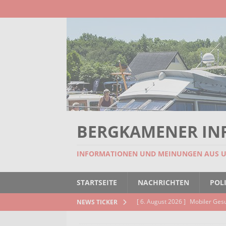
BERGKAMENER IN
INFORMATIONEN UND MEINUNGEN AUS 
STARTSEITE
NACHRICHTEN
POLI
[ 6. August 2026 ]
Mobiler Ges
NEWS TICKER
[ 6. August 2026 ]
Missstand be