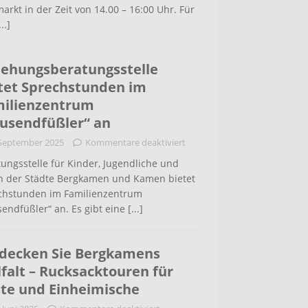
arkt in der Zeit von 14.00 – 16:00 Uhr. Für
...]
iehungsberatungsstelle
tet Sprechstunden im
ilienzentrum
usendfüßler“ an
 September 2025
Kommentare deaktiviert
ungsstelle für Kinder, Jugendliche und
rn der Städte Bergkamen und Kamen bietet
chstunden im Familienzentrum
endfüßler“ an. Es gibt eine
[...]
decken Sie Bergkamens
lfalt – Rucksacktouren für
te und Einheimische