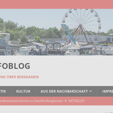
FOBLOG
UND ÜBER BERGKAMEN
TIK
KULTUR
AUS DER NACHBARSCHAFT
IMPR
undheitskiosk kommt zu ChanGe! Bergkamen
AKTUELLES
seitigt: EBB räumt Containerstellplatz
AKTUELLES