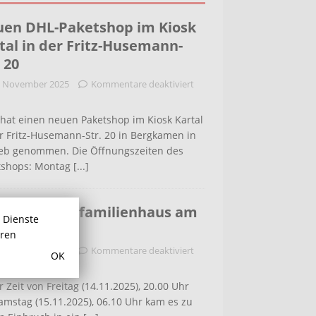
en DHL-Paketshop im Kiosk
tal in der Fritz-Husemann-
. 20
. November 2025
Kommentare deaktiviert
hat einen neuen Paketshop im Kiosk Kartal
r Fritz-Husemann-Str. 20 in Bergkamen in
ieb genommen. Die Öffnungszeiten des
tshops: Montag
[...]
bruch in Einfamilienhaus am
r Dienste
ldenweg
hren
. November 2025
Kommentare deaktiviert
OK
r Zeit von Freitag (14.11.2025), 20.00 Uhr
amstag (15.11.2025), 06.10 Uhr kam es zu