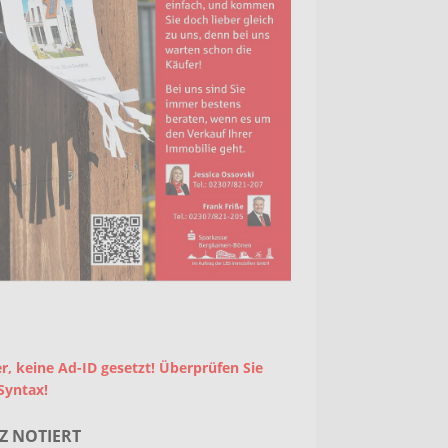
r, keine Ad-ID gesetzt! Überprüfen Sie
Syntax!
Z NOTIERT