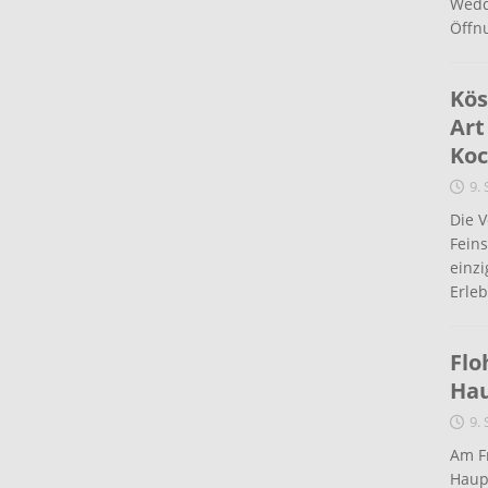
Wedd
Öffn
Kös
Art
Koc
9.
Die 
Fein
einz
Erleb
Flo
Ha
9.
Am Fr
Haup