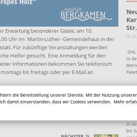
Neu
Kar
Str
ter Erwartung besonderer Gäste, am 10.
24
.00 Uhr im Martin-Luther- Gemeindehaus in der
tatt. Für zukünftige Veranstaltungen werden
DHL 
he Helfer gesucht. Eine Anmeldung für den
in de
. Weiter Informationen bekommen Sie telefonisch
Betr
ontags bis freitags oder per E-Mail an
Pake
Ein
chtern die Bereitstellung unserer Dienste. Mit der Nutzung unsere
Ha
sich damit einverstanden, dass wir Cookies verwenden.
Mehr erfa
16
In de
bis S
NÄCHSTER