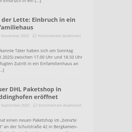
m Einbruch in ein
[...]
 der Lette: Einbruch in ein
familiehaus
. November 2025
Kommentare deaktiviert
kannte Täter haben sich am Sonntag
1.2025) zwischen 17.00 Uhr und 18.50 Uhr
ugten Zutritt in ein Einfamilienhaus an
...]
er DHL Paketshop in
dinghofen eröffnet
. September 2025
Kommentare deaktiviert
hat einen neuen Paketshop im „bona’te
t“ an der Schulstraße 42 in Bergkamen-