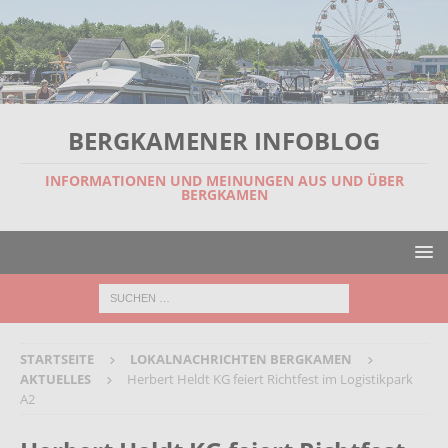
BERGKAMENER INFOBLOG
INFORMATIONEN UND MEINUNGEN AUS UND ÜBER
BERGKAMEN
STARTSEITE
LOKALNACHRICHTEN BERGKAMEN
AKTUELLES
Herbert Heldt KG feiert Richtfest im Logistikpark
A2