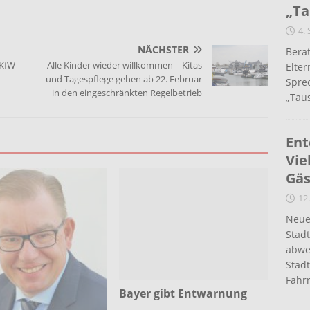
„Ta
4.
NÄCHSTER
Berat
 KfW
Alle Kinder wieder willkommen – Kitas
Elte
und Tagespflege gehen ab 22. Februar
Spre
in den eingeschränkten Regelbetrieb
„Taus
Ent
Vie
Gäs
12.
Neue
Stad
abwe
Stadt
Fahr
Bayer gibt Entwarnung