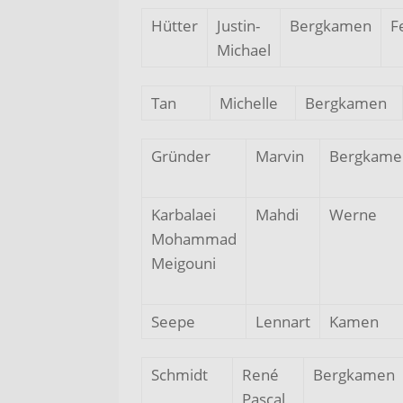
Hütter
Justin-
Bergkamen
F
Michael
Tan
Michelle
Bergkamen
Gründer
Marvin
Bergkame
Karbalaei
Mahdi
Werne
Mohammad
Meigouni
Seepe
Lennart
Kamen
Schmidt
René
Bergkamen
Pascal