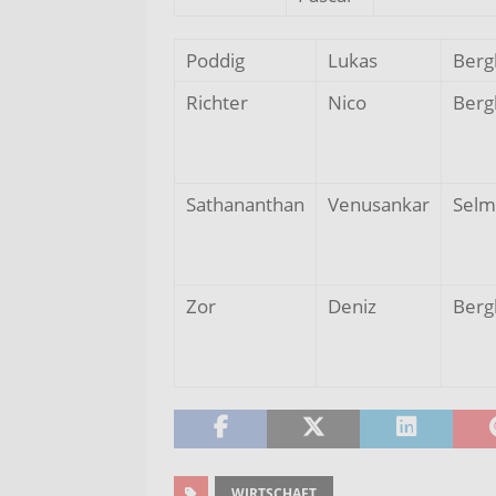
Poddig
Lukas
Ber
Richter
Nico
Ber
Sathananthan
Venusankar
Selm
Zor
Deniz
Ber
WIRTSCHAFT