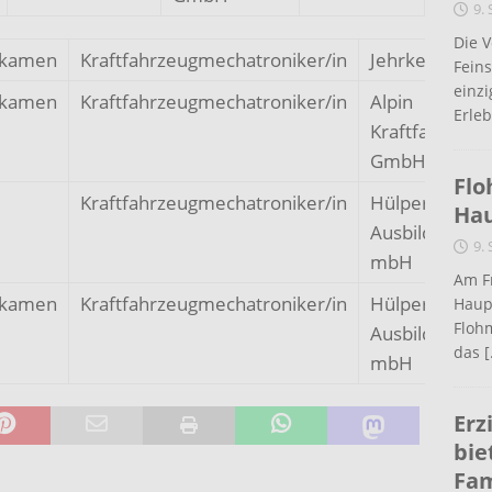
9.
Die 
gkamen
Kraftfahrzeugmechatroniker/in
Jehrke GmbH 
Fein
einz
gkamen
Kraftfahrzeugmechatroniker/in
Alpin
Erleb
Kraftfahrzeug
GmbH
Flo
Kraftfahrzeugmechatroniker/in
Hülpert
Ha
Ausbildungsge
9.
mbH
Am Fr
gkamen
Kraftfahrzeugmechatroniker/in
Hülpert
Haup
Flohm
Ausbildungsge
das
[
mbH
Erz
bie
Fam