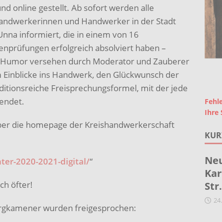
 online gestellt. Ab sofort werden alle
Handwerkerinnen und Handwerker in der Stadt
na informiert, die in einem von 16
nprüfungen erfolgreich absolviert haben –
se Humor versehen durch Moderator und Zauberer
 Einblicke ins Handwerk, den Glückwunsch der
itionsreiche Freisprechungsformel, mit der jede
endet.
Fehle
Ihre 
über die homepage der Kreishandwerkerschaft
KUR
Neu
ter-2020-2021-digital/
“
Kar
ch öfter!
Str
24
rgkamener wurden freigesprochen: