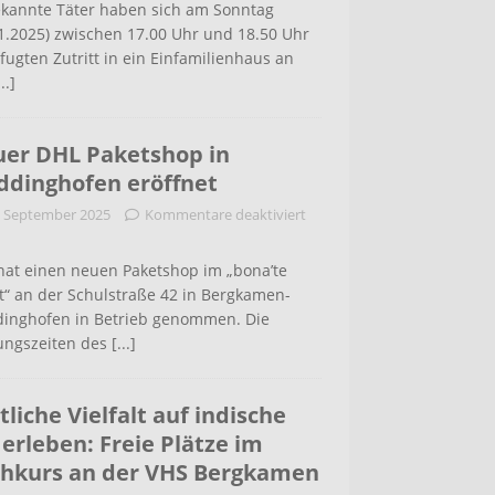
kannte Täter haben sich am Sonntag
1.2025) zwischen 17.00 Uhr und 18.50 Uhr
ugten Zutritt in ein Einfamilienhaus an
...]
er DHL Paketshop in
dinghofen eröffnet
. September 2025
Kommentare deaktiviert
hat einen neuen Paketshop im „bona’te
t“ an der Schulstraße 42 in Bergkamen-
inghofen in Betrieb genommen. Die
ungszeiten des
[...]
tliche Vielfalt auf indische
 erleben: Freie Plätze im
hkurs an der VHS Bergkamen