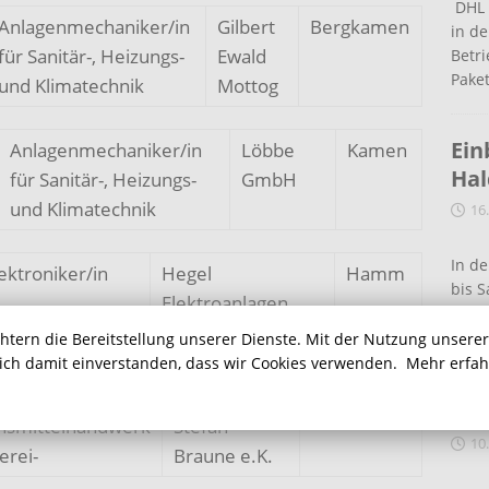
DHL 
Anlagenmechaniker/in
Gilbert
Bergkamen
in de
für Sanitär-, Heizungs-
Ewald
Betr
Pake
und Klimatechnik
Mottog
Ein
Anlagenmechaniker/in
Löbbe
Kamen
Ha
für Sanitär-, Heizungs-
GmbH
und Klimatechnik
16
In de
ektroniker/in
Hegel
Hamm
bis S
Elektroanlagen
eine
GmbH
chtern die Bereitstellung unserer Dienste. Mit der Nutzung unsere
sich damit einverstanden, dass wir Cookies verwenden.
Mehr erfa
Auf
erkäufer/in im
Landbäckerei
Bergkamen
Ein
nsmittelhandwerk
Stefan
10
erei-
Braune e.K.