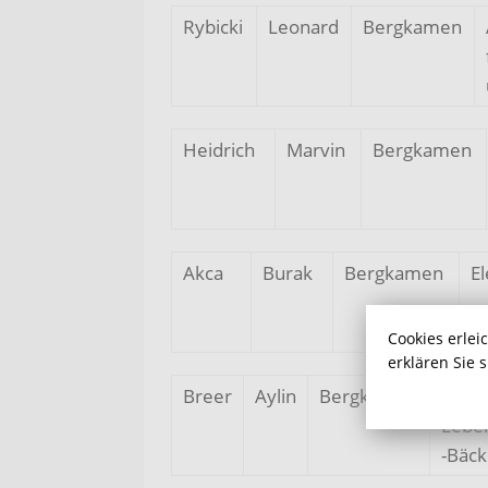
Rybicki
Leonard
Bergkamen
Heidrich
Marvin
Bergkamen
Akca
Burak
Bergkamen
El
Cookies erlei
erklären Sie 
Breer
Aylin
Bergkamen
Fachv
Lebe
-Bäck