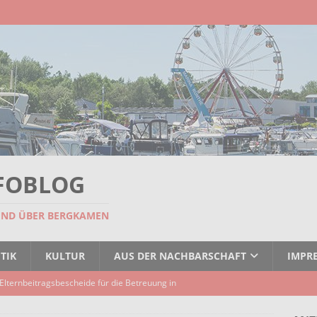
FOBLOG
UND ÜBER BERGKAMEN
TIK
KULTUR
AUS DER NACHBARSCHAFT
IMPR
Elternbeitragsbescheide für die Betreuung in
er Kindertagespflege verzögert sich
AKTUELLES