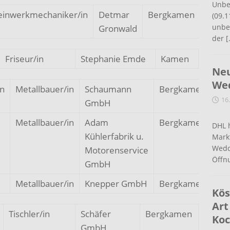
Unbe
einwerkmechaniker/in
Detmar
Bergkamen
(09.1
unbef
Gronwald
der
[
Friseur/in
Stephanie Emde
Kamen
Neu
Wed
n
Metallbauer/in
Schaumann
Bergkamen
16
GmbH
Metallbauer/in
Adam
Bergkamen
DHL 
Kühlerfabrik u.
Mark
Wedd
Motorenservice
Öffn
GmbH
Metallbauer/in
Knepper GmbH
Bergkamen
Kös
Art
Tischler/in
Schäfer
Bergkamen
Koc
GmbH