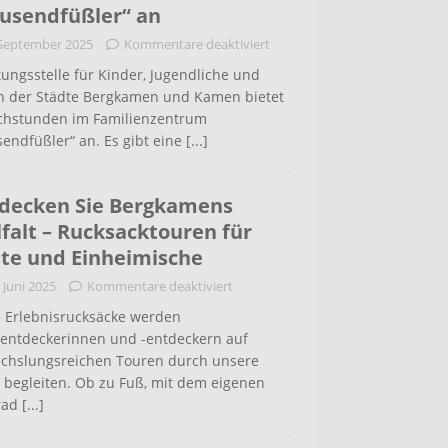
usendfüßler“ an
 September 2025
Kommentare deaktiviert
ungsstelle für Kinder, Jugendliche und
rn der Städte Bergkamen und Kamen bietet
chstunden im Familienzentrum
endfüßler“ an. Es gibt eine
[...]
decken Sie Bergkamens
lfalt – Rucksacktouren für
te und Einheimische
 Juni 2025
Kommentare deaktiviert
 Erlebnisrucksäcke werden
tentdeckerinnen und -entdeckern auf
chslungsreichen Touren durch unsere
 begleiten. Ob zu Fuß, mit dem eigenen
rad
[...]