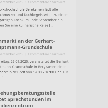
 September 2025
Kommentare deaktiviert
Volkshochschule Bergkamen lädt alle
Autohaus
Bergkamen
schmecker und Kochbegeisterten zu einem
igartigen Kochkurs Ende September ein.
Bergkamen
en Sie eine kulinarische Reise
[...]
technik
hmarkt an der Gerhart-
Bergkamen
uptmann-Grundschule
sellschaft
 September 2025
Kommentare deaktiviert
eitag, 26.09.2025, veranstaltet die Gerhart-
Bergkamen
tmann-Grundschule in Bergkamen einen
arkt in der Zeit von 14.00 – 16:00 Uhr. Für
sellschaft
...]
iehungsberatungsstelle
tet Sprechstunden im
ilienzentrum