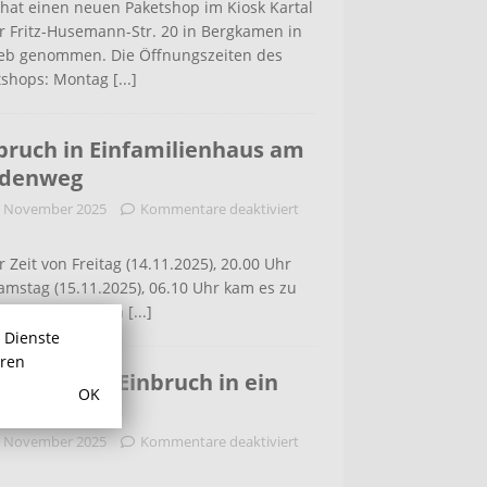
hat einen neuen Paketshop im Kiosk Kartal
r Fritz-Husemann-Str. 20 in Bergkamen in
ieb genommen. Die Öffnungszeiten des
tshops: Montag
[...]
bruch in Einfamilienhaus am
ldenweg
. November 2025
Kommentare deaktiviert
r Zeit von Freitag (14.11.2025), 20.00 Uhr
amstag (15.11.2025), 06.10 Uhr kam es zu
m Einbruch in ein
[...]
r Dienste
hren
 der Lette: Einbruch in ein
OK
familiehaus
. November 2025
Kommentare deaktiviert