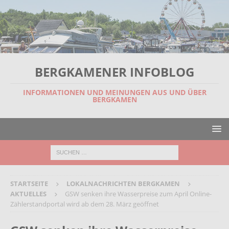
BERGKAMENER INFOBLOG
INFORMATIONEN UND MEINUNGEN AUS UND ÜBER
BERGKAMEN
STARTSEITE
LOKALNACHRICHTEN BERGKAMEN
AKTUELLES
GSW senken ihre Wasserpreise zum April Online-
Zählerstandportal wird ab dem 28. März geöffnet