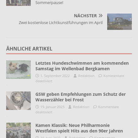
Sommerpause!
NÄCHSTER
Zwei kostenlose Lichtkunstführungen im April
ÄHNLICHE ARTIKEL
Letztes Hundeschwimmen am kommenden
Samstag im Wellenbad Bergkamen
1. September 2022
Redaktion
Kommentare
deaktiviert
GSW geben Empfehlungen zum Schutz der
Wasserzähler bei Frost
19. Januar 2023
Redaktion
Kommentare
deaktiviert
Kamen Klassik: Neue Philharmonie
Westfalen spielt Hits aus den 90er Jahren
19. Juni 2022
Redaktion
Kommentare