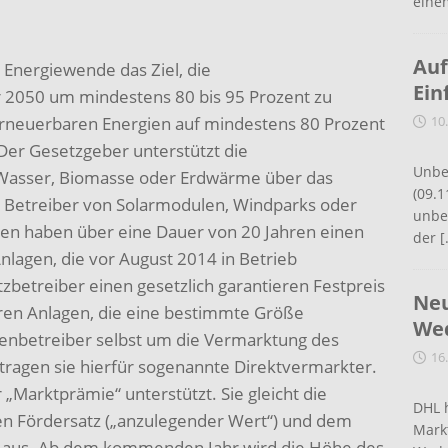
eine
Auf
 Energiewende das Ziel, die
Ein
 2050 um mindestens 80 bis 95 Prozent zu
erneuerbaren Energien auf mindestens 80 Prozent
10
er Gesetzgeber unterstützt die
Unbe
Wasser, Biomasse oder Erdwärme über das
(09.1
 Betreiber von Solarmodulen, Windparks oder
unbef
en haben über eine Dauer von 20 Jahren einen
der
[
nlagen, die vor August 2014 in Betrieb
treiber einen gesetzlich garantieren Festpreis
Neu
eren Anlagen, die eine bestimmte Größe
Wed
genbetreiber selbst um die Vermarktung des
16
ragen sie hierfür sogenannte Direktvermarkter.
„Marktprämie“ unterstützt. Sie gleicht die
DHL 
en Fördersatz („anzulegender Wert“) und dem
Mark
s aus. Ab dem kommenden Jahr wird die Höhe des