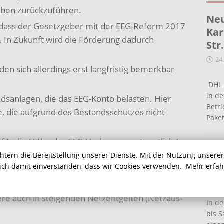
ben zurückzuführen.
Neu
ar, dass der Gesetzgeber mit der EEG-Reform 2017
Kar
. In Zukunft wird die Förderung dadurch
Str
24
en sich allerdings erst langfristig bemerkbar
DHL 
in de
ndsanlagen, die das EEG-Konto belasten. Hier
Betr
, die aufgrund des Bestandsschutzes nicht
Pake
 für die Höhe der EEG-Umlage verantwortlich (z.
Ein
Marktprämie gleicht Differenz zwischen
chtern die Bereitstellung unserer Dienste. Mit der Nutzung unsere
Ha
sich damit einverstanden, dass wir Cookies verwenden.
Mehr erfa
s aus).
16
chen sich nicht nur in der EEG-Umlage
e auch in steigenden Netzentgelten (Netzaus-
In de
bis S