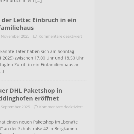
m Einbruch in ein
[...]
 der Lette: Einbruch in ein
familiehaus
. November 2025
Kommentare deaktiviert
kannte Täter haben sich am Sonntag
1.2025) zwischen 17.00 Uhr und 18.50 Uhr
ugten Zutritt in ein Einfamilienhaus an
...]
er DHL Paketshop in
dinghofen eröffnet
. September 2025
Kommentare deaktiviert
hat einen neuen Paketshop im „bona’te
t“ an der Schulstraße 42 in Bergkamen-