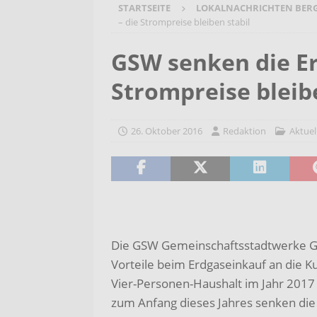
STARTSEITE
LOKALNACHRICHTEN BER
[ 7. August 2026 ]
Selbsthilfeg
– die Strompreise bleiben stabil
[ 7. August 2026 ]
Jubiläumsver
GSW senken die Er
Bergehalde „Großes Holz“
A
Strompreise bleib
[ 6. August 2026 ]
Pflege- und 
AKTUELLES
26. Oktober 2016
Redaktion
Aktuel
[ 7. August 2026 ]
Sommerakadem
Holzbildhauerei sichern!
AKT
Die GSW Gemeinschaftsstadtwerke 
Vorteile beim Erdgaseinkauf an die 
Vier-Personen-Haushalt im Jahr 2017
zum Anfang dieses Jahres senken die