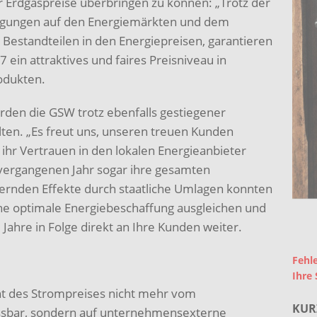
r Erdgaspreise überbringen zu können: „Trotz der
gungen auf den Energiemärkten und dem
 Bestandteilen in den Energiepreisen, garantieren
ein attraktives und faires Preisniveau in
odukten.
rden die GSW trotz ebenfalls gestiegener
halten. „Es freut uns, unseren treuen Kunden
 ihr Vertrauen in den lokalen Energieanbieter
 vergangenen Jahr sogar ihre gesamten
gernden Effekte durch staatliche Umlagen konnten
ne optimale Energiebeschaffung ausgleichen und
 Jahre in Folge direkt an Ihre Kunden weiter.
Fehle
Ihre 
ent des Strompreises nicht mehr vom
KUR
ussbar, sondern auf unternehmensexterne