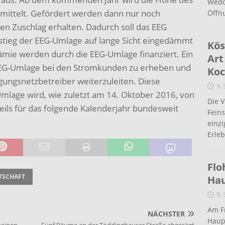
Wedd
mittelt. Gefördert werden dann nur noch
Öffn
nen Zuschlag erhalten. Dadurch soll das EEG
stieg der EEG-Umlage auf lange Sicht eingedämmt
Kös
mie werden durch die EEG-Umlage finanziert. Ein
Art
 EEG-Umlage bei den Stromkunden zu erheben und
Koc
gungsnetzbetreiber weiterzuleiten. Diese
9.
mlage wird, wie zuletzt am 14. Oktober 2016, von
Die 
ils für das folgende Kalenderjahr bundesweit
Fein
einz
Erleb
Flo
TSCHAFT
Ha
9.
Am Fr
NÄCHSTER
Haup