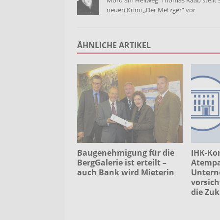
Mord am Hellweg: Thomas Raab stellt 
neuen Krimi „Der Metzger“ vor
ÄHNLICHE ARTIKEL
Baugenehmigung für die
IHK-Ko
BergGalerie ist erteilt –
Atempau
auch Bank wird Mieterin
Untern
vorsich
die Zuk