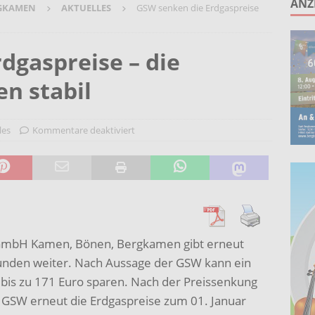
ANZ
GKAMEN
AKTUELLES
GSW senken die Erdgaspreise
ruppe lädt zum gemeinsamen Singen ein!
AKTUELLES
anstaltung „60 Jahre Stadt Bergkamen“ am 8. August auf der
dgaspreise – die
KTUELLES
en stabil
Wohnberatung im Gemeindebüro an der Christuskirche in Rünthe
les
Kommentare deaktiviert
ie – Kunst vor Ort 2026: Letzte Plätze bei Stein- oder
UELLES
GmbH Kamen, Bönen, Bergkamen gibt erneut
Kunden weiter. Nach Aussage der GSW kann ein
 bis zu 171 Euro sparen. Nach der Preissenkung
 GSW erneut die Erdgaspreise zum 01. Januar