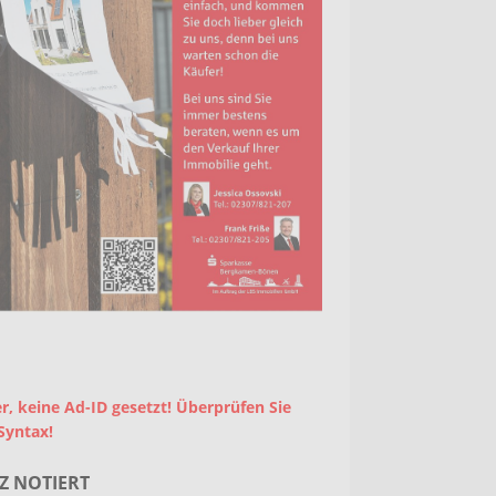
r, keine Ad-ID gesetzt! Überprüfen Sie
Syntax!
Z NOTIERT