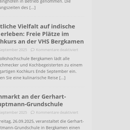
inghofen in Betrieb genommen. Die
ungszeiten des
[...]
tliche Vielfalt auf indische
 erleben: Freie Plätze im
hkurs an der VHS Bergkamen
 September 2025
Kommentare deaktiviert
Volkshochschule Bergkamen lädt alle
schmecker und Kochbegeisterten zu einem
igartigen Kochkurs Ende September ein.
en Sie eine kulinarische Reise
[...]
hmarkt an der Gerhart-
uptmann-Grundschule
 September 2025
Kommentare deaktiviert
eitag, 26.09.2025, veranstaltet die Gerhart-
tmann-Grundschule in Bergkamen einen