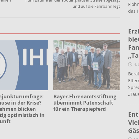
seinen
Fünf Bäume an der Töddinghauser Straße abgesägt
Flohm
und auf die Fahrbahn legt
das
[
Erz
bie
Fam
„Ta
4.
Berat
Elte
Spre
„Taus
njunkturumfrage:
Bayer-Ehrenamtsstiftung
se in der Krise?
übernimmt Patenschaft
ehmen blicken
für ein Therapiepferd
Ent
tig optimistisch in
unft
Vie
Gäs