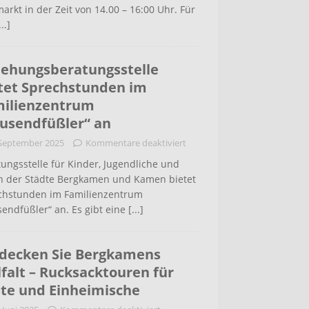
arkt in der Zeit von 14.00 – 16:00 Uhr. Für
...]
iehungsberatungsstelle
tet Sprechstunden im
ilienzentrum
usendfüßler“ an
 September 2025
Kommentare deaktiviert
ungsstelle für Kinder, Jugendliche und
rn der Städte Bergkamen und Kamen bietet
chstunden im Familienzentrum
endfüßler“ an. Es gibt eine
[...]
decken Sie Bergkamens
lfalt – Rucksacktouren für
te und Einheimische