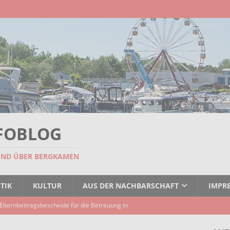
FOBLOG
UND ÜBER BERGKAMEN
TIK
KULTUR
AUS DER NACHBARSCHAFT
IMPR
Elternbeitragsbescheide für die Betreuung in
er Kindertagespflege verzögert sich
AKTUELLES