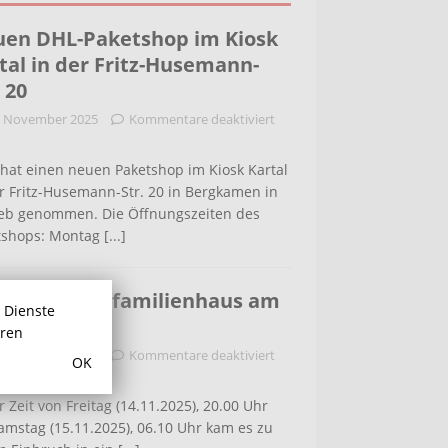
en DHL-Paketshop im Kiosk
tal in der Fritz-Husemann-
. 20
. November 2025
Kommentare deaktiviert
hat einen neuen Paketshop im Kiosk Kartal
r Fritz-Husemann-Str. 20 in Bergkamen in
ieb genommen. Die Öffnungszeiten des
tshops: Montag
[...]
bruch in Einfamilienhaus am
r Dienste
ldenweg
hren
. November 2025
Kommentare deaktiviert
OK
r Zeit von Freitag (14.11.2025), 20.00 Uhr
amstag (15.11.2025), 06.10 Uhr kam es zu