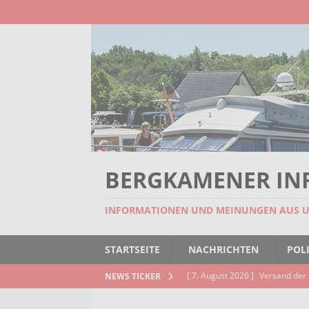
BERGKAMENER IN
INFORMATIONEN UND MEINUNGEN AUS 
STARTSEITE
NACHRICHTEN
POLI
[ 7. August 2026 ]
Versand der 
NEWS TICKER
Kindertageseinrichtungen und d