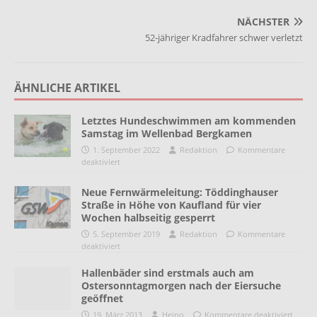
NÄCHSTER
52-jähriger Kradfahrer schwer verletzt
ÄHNLICHE ARTIKEL
Letztes Hundeschwimmen am kommenden
Samstag im Wellenbad Bergkamen
1. September 2022
Redaktion
Kommentare
deaktiviert
Neue Fernwärmeleitung: Töddinghauser
Straße in Höhe von Kaufland für vier
Wochen halbseitig gesperrt
5. September 2019
Redaktion
Kommentare
deaktiviert
Hallenbäder sind erstmals auch am
Ostersonntagmorgen nach der Eiersuche
geöffnet
19. März 2013
Heino
Kommentare deaktiviert