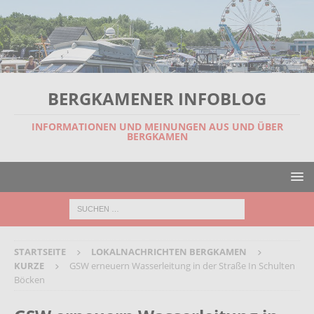
BERGKAMENER INFOBLOG
INFORMATIONEN UND MEINUNGEN AUS UND ÜBER
BERGKAMEN
STARTSEITE
LOKALNACHRICHTEN BERGKAMEN
KURZE
GSW erneuern Wasserleitung in der Straße In Schulten
Böcken