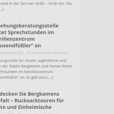
arkt in der Zeit von 14.00 – 16:00 Uhr. Für
...]
iehungsberatungsstelle
tet Sprechstunden im
ilienzentrum
usendfüßler“ an
 September 2025
Kommentare deaktiviert
ungsstelle für Kinder, Jugendliche und
rn der Städte Bergkamen und Kamen bietet
chstunden im Familienzentrum
endfüßler“ an. Es gibt eine
[...]
decken Sie Bergkamens
lfalt – Rucksacktouren für
te und Einheimische