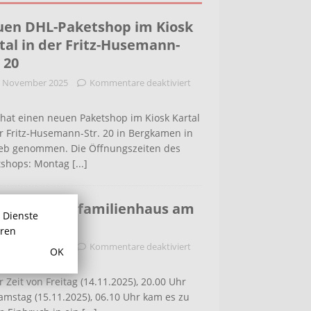
en DHL-Paketshop im Kiosk
tal in der Fritz-Husemann-
. 20
. November 2025
Kommentare deaktiviert
hat einen neuen Paketshop im Kiosk Kartal
r Fritz-Husemann-Str. 20 in Bergkamen in
ieb genommen. Die Öffnungszeiten des
tshops: Montag
[...]
bruch in Einfamilienhaus am
r Dienste
ldenweg
hren
. November 2025
Kommentare deaktiviert
OK
r Zeit von Freitag (14.11.2025), 20.00 Uhr
amstag (15.11.2025), 06.10 Uhr kam es zu