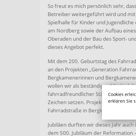
So freut es mich persönlich sehr, das
Betreiber weitergeführt wird und mi
Spielhalle für Kinder und Jugendlich
am Nordberg sowie der Aufbau eines 
Oberaden und der Bau des Sport- un
dieses Angebot perfekt.
Mit dem 200. Geburtstag des Fahrrad
an den Projekten „Generation Fahrrad
Bergkamenerinnen und Bergkamener ze
wollen wir als beständiges Mitglied 
fahrradfreundlicher Städte, Gemeinde
Cookies erlei
erklären Sie 
Zeichen setzen. Projekte wie der Bü
Fahrradstraße in Bergkamen stehen hi
Jubiläen durften wir dieses Jahr auch
dem 500. Jubiläum der Reformation – 