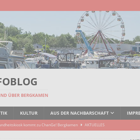
FOBLOG
UND ÜBER BERGKAMEN
TIK
KULTUR
AUS DER NACHBARSCHAFT
IMPR
undheitskiosk kommt zu ChanGe! Bergkamen
AKTUELLES
seitigt: EBB räumt Containerstellplatz
AKTUELLES