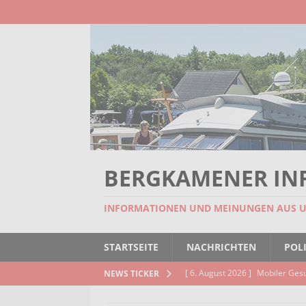
BERGKAMENER IN
INFORMATIONEN UND MEINUNGEN AUS 
STARTSEITE
NACHRICHTEN
POLI
[ 6. August 2026 ]
Mobiler Ges
NEWS TICKER
[ 6. August 2026 ]
Missstand be