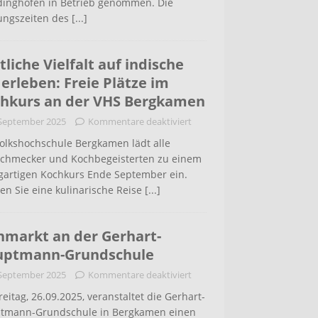
inghofen in Betrieb genommen. Die
ungszeiten des
[...]
tliche Vielfalt auf indische
 erleben: Freie Plätze im
hkurs an der VHS Bergkamen
 September 2025
Kommentare deaktiviert
Volkshochschule Bergkamen lädt alle
schmecker und Kochbegeisterten zu einem
igartigen Kochkurs Ende September ein.
en Sie eine kulinarische Reise
[...]
hmarkt an der Gerhart-
uptmann-Grundschule
 September 2025
Kommentare deaktiviert
eitag, 26.09.2025, veranstaltet die Gerhart-
tmann-Grundschule in Bergkamen einen