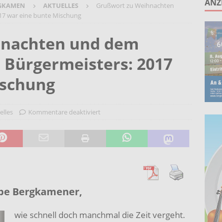
ANZ
GKAMEN
AKTUELLES
Grußwort zu Weihnachten
unken schlagen: Jochen Malmsheimer eröffnet die Kabarettsaison
17 war eine bunte Mischung
hnachten und dem
2026 nach Gennevilliers – Städtepartnerschaft hautnah erleben
 Bürgermeisters: 2017
Wohnberatung im Gemeindebüro an der Christuskirche in Rünthe
ischung
elles
Kommentare deaktiviert
ebe Bergkamener,
wie schnell doch manchmal die Zeit vergeht.