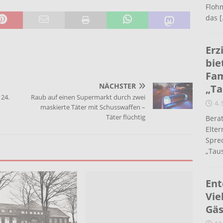
Flohm
das
[
Erz
bie
Fam
NÄCHSTER
„Ta
 24.
Raub auf einen Supermarkt durch zwei
4.
maskierte Täter mit Schusswaffen –
Täter flüchtig
Berat
Elte
Spre
„Taus
Ent
Vie
Gäs