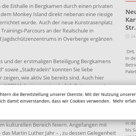
s die Eishalle in Bergkamen durch einen privaten
Neu
t dem Monkey Island direkt nebenan eine riesige
Kar
e errichtet wurde. Auch der neue Kunstrasenplatz
Str
Trainings-Parcours an der Realschule in
24
d Jagdschützenzentrums in Overberge ergänzen
DHL 
in de
s und der erstmaligen Beteiligung Bergkamens
Betr
“ sowie „Stadtradeln“ konnten Sie liebe
Pake
igen, wie aktiv Sie bereits sind. Auch hier
der AGFS (Arbeitsgemeinschaft fußgänger- und
Ein
n und Kreise in Nordrhein-Westfalen ) weiterhin
chtern die Bereitstellung unserer Dienste. Mit der Nutzung unsere
Ha
sich damit einverstanden, dass wir Cookies verwenden.
Mehr erfa
rgerradweg an der Landwehrstraße oder die erste
16
erzu bereits in den Startlöchern.
In de
 im kulturellen Bereich feiern. Angefangen mit
bis S
das Martin Luther Jahr – , zu dessen Gelegenheit