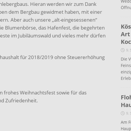
Wedd
ohlebergbaus. Hieran werden wir zum Dank
Öffn
 Leben dem Bergbau gewidmet haben, mit einer
rn. Aber auch unsere „alt-eingesessenen“
Kös
die Blumenbörse, das Hafenfest, die begehrten
Art
feste im Jubiläumswald und vieles mehr dürfen
Koc
9.
elhaushalt für 2018/2019 ohne Steuererhöhung
Die 
Fein
einz
Erleb
n frohes Weihnachtsfest sowie für das
Flo
d Zufriedenheit.
Ha
9.
Am Fr
Haup