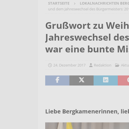
STARTSEITE
LOKALNACHRICHTEN BER
[ 6. August 2026 ]
Wenn Worte F
und dem Jahreswechsel des Bürgermeisters: 20
2026/2027
AKTUELLES
Grußwort zu Wei
[ 6. August 2026 ]
Bürgerreise 
Jahreswechsel des
AKTUELLES
[ 6. August 2026 ]
Pflege- und 
war eine bunte M
AKTUELLES
24. Dezember 2017
Redaktion
Aktu
Liebe Bergkamenerinnen, li