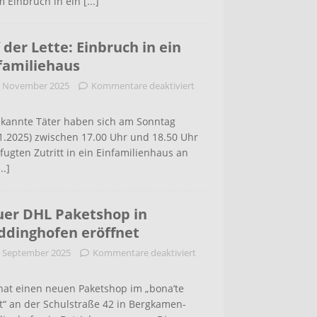
m Einbruch in ein
[...]
 der Lette: Einbruch in ein
familiehaus
. November 2025
Kommentare deaktiviert
kannte Täter haben sich am Sonntag
1.2025) zwischen 17.00 Uhr und 18.50 Uhr
ugten Zutritt in ein Einfamilienhaus an
...]
er DHL Paketshop in
dinghofen eröffnet
. September 2025
Kommentare deaktiviert
hat einen neuen Paketshop im „bona’te
t“ an der Schulstraße 42 in Bergkamen-