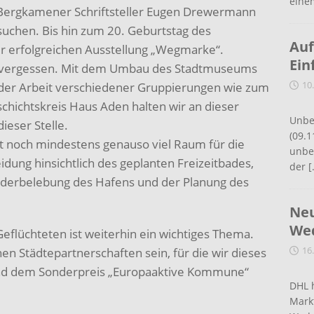
eine
e Bergkamener Schriftsteller Eugen Drewermann
uchen. Bis hin zum 20. Geburtstag des
Auf
er erfolgreichen Ausstellung „Wegmarke“.
Ein
 zu vergessen. Mit dem Umbau des Stadtmuseums
10
 der Arbeit verschiedener Gruppierungen wie zum
chichtskreis Haus Aden halten wir an dieser
Unbe
ieser Stelle.
(09.1
ibt noch mindestens genauso viel Raum für die
unbef
dung hinsichtlich des geplanten Freizeitbades,
der
[
iederbelebung des Hafens und der Planung des
Neu
Wed
Geflüchteten ist weiterhin ein wichtiges Thema.
16
hen Städtepartnerschaften sein, für die wir dieses
und dem Sonderpreis „Europaaktive Kommune“
DHL 
Mark