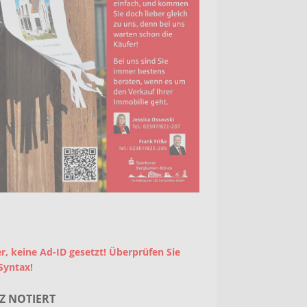
r, keine Ad-ID gesetzt! Überprüfen Sie
Syntax!
Z NOTIERT