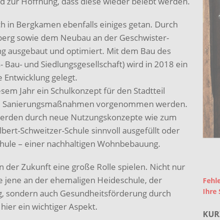
 zur Hoffnung, dass diese wieder belebt werden.
ich in Bergkamen ebenfalls einiges getan. Durch
berg sowie dem Neubau an der Geschwister-
ung ausgebaut und optimiert. Mit dem Bau des
 Bau- und Siedlungsgesellschaft) wird in 2018 ein
e Entwicklung gelegt.
esem Jahr ein Schulkonzept für den Stadtteil
ere Sanierungsmaßnahmen vorgenommen werden.
werden durch neue Nutzungskonzepte wie zum
lbert-Schweitzer-Schule sinnvoll ausgefüllt oder
chule – einer nachhaltigen Wohnbebauung.
 der Zukunft eine große Rolle spielen. Nicht nur
 jene an der ehemaligen Heideschule, der
Fehle
Ihre 
g, sondern auch Gesundheitsförderung durch
hier ein wichtiger Aspekt.
KUR