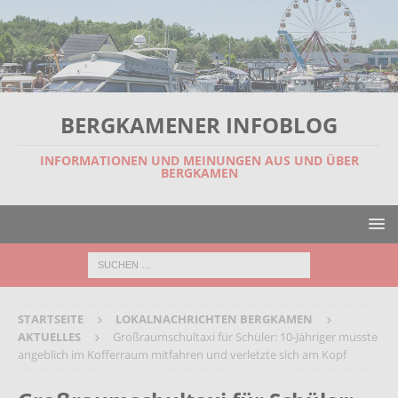
BERGKAMENER INFOBLOG
INFORMATIONEN UND MEINUNGEN AUS UND ÜBER
BERGKAMEN
STARTSEITE
LOKALNACHRICHTEN BERGKAMEN
AKTUELLES
Großraumschultaxi für Schüler: 10-Jähriger musste
angeblich im Kofferraum mitfahren und verletzte sich am Kopf