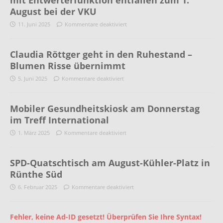
mit Entwerterfunktion entfallen zum 1.
August bei der VKU
11. Juni 2025
Kommentare deaktiviert
Claudia Röttger geht in den Ruhestand –
Blumen Risse übernimmt
5. Juni 2025
Kommentare deaktiviert
Mobiler Gesundheitskiosk am Donnerstag
im Treff International
1. März 2025
Kommentare deaktiviert
SPD-Quatschtisch am August-Kühler-Platz in
Rünthe Süd
6. Februar 2025
Kommentare deaktiviert
Fehler, keine Ad-ID gesetzt! Überprüfen Sie Ihre Syntax!