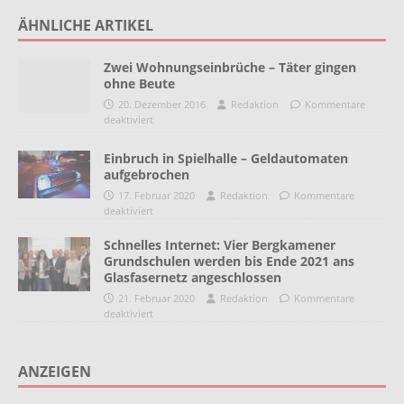
ÄHNLICHE ARTIKEL
Zwei Wohnungseinbrüche – Täter gingen
ohne Beute
20. Dezember 2016
Redaktion
Kommentare
deaktiviert
Einbruch in Spielhalle – Geldautomaten
aufgebrochen
17. Februar 2020
Redaktion
Kommentare
deaktiviert
Schnelles Internet: Vier Bergkamener
Grundschulen werden bis Ende 2021 ans
Glasfasernetz angeschlossen
21. Februar 2020
Redaktion
Kommentare
deaktiviert
ANZEIGEN