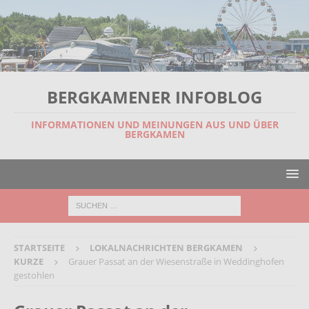
BERGKAMENER INFOBLOG
INFORMATIONEN UND MEINUNGEN AUS UND ÜBER
BERGKAMEN
STARTSEITE
LOKALNACHRICHTEN BERGKAMEN
KURZE
Grauer Passat an der Wiesenstraße in Weddinghofen
gestohlen