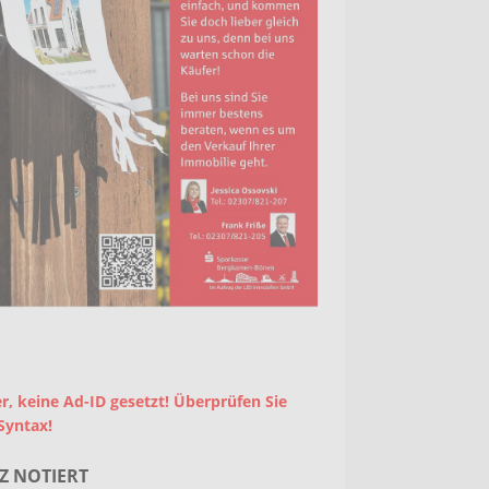
r, keine Ad-ID gesetzt! Überprüfen Sie
Syntax!
Z NOTIERT