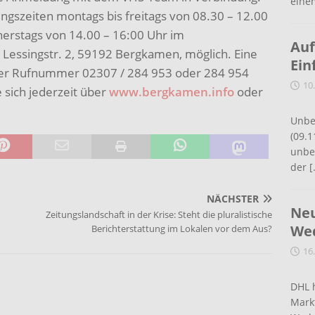
eine
ungszeiten montags bis freitags von 08.30 – 12.00
erstags von 14.00 – 16:00 Uhr im
Auf
 Lessingstr. 2, 59192 Bergkamen, möglich. Eine
Ein
der Rufnummer 02307 / 284 953 oder 284 954
10
 sich jederzeit über
www.bergkamen.info
oder
Unbe
(09.1
unbef
der
[
NÄCHSTER
Neu
Zeitungslandschaft in der Krise: Steht die pluralistische
Wed
Berichterstattung im Lokalen vor dem Aus?
16
DHL 
Mark