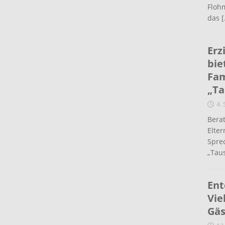
Flohm
das
[
Erz
bie
Fam
„Ta
4.
Berat
Elte
Spre
„Taus
Ent
Vie
Gäs