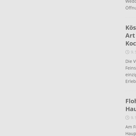
Wedd
Öffn
Kös
Art
Koc
9.
Die 
Fein
einz
Erleb
Flo
Ha
9.
Am Fr
Haup