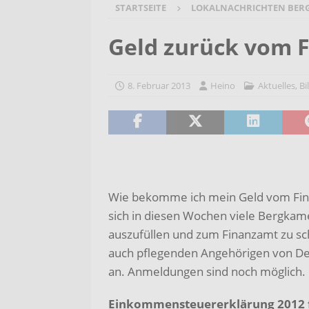
STARTSEITE
LOKALNACHRICHTEN BER
[ 7. August 2026 ]
Selbsthilfeg
[ 7. August 2026 ]
Jubiläumsver
Geld zurück vom 
Bergehalde „Großes Holz“
A
[ 6. August 2026 ]
Pflege- und 
8. Februar 2013
Heino
Aktuelles
,
Bi
AKTUELLES
[ 7. August 2026 ]
Sommerakadem
Holzbildhauerei sichern!
AKT
Wie bekomme ich mein Geld vom Fina
sich in diesen Wochen viele Bergka
auszufüllen und zum Finanzamt zu sc
auch pflegenden Angehörigen von D
an. Anmeldungen sind noch möglich.
Einkommensteuererklärung 2012 