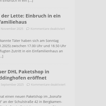
m Einbruch in ein
[...]
 der Lette: Einbruch in ein
familiehaus
. November 2025
Kommentare deaktiviert
kannte Täter haben sich am Sonntag
1.2025) zwischen 17.00 Uhr und 18.50 Uhr
ugten Zutritt in ein Einfamilienhaus an
...]
er DHL Paketshop in
dinghofen eröffnet
. September 2025
Kommentare deaktiviert
hat einen neuen Paketshop im „bona’te
t“ an der Schulstraße 42 in Bergkamen-