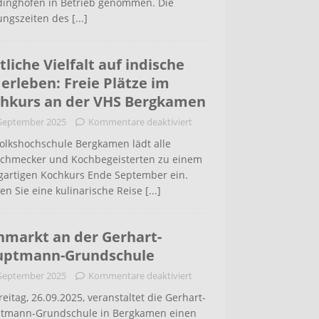
inghofen in Betrieb genommen. Die
ungszeiten des
[...]
tliche Vielfalt auf indische
 erleben: Freie Plätze im
hkurs an der VHS Bergkamen
 September 2025
Kommentare deaktiviert
Volkshochschule Bergkamen lädt alle
schmecker und Kochbegeisterten zu einem
igartigen Kochkurs Ende September ein.
en Sie eine kulinarische Reise
[...]
hmarkt an der Gerhart-
uptmann-Grundschule
 September 2025
Kommentare deaktiviert
eitag, 26.09.2025, veranstaltet die Gerhart-
tmann-Grundschule in Bergkamen einen