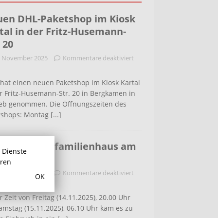
en DHL-Paketshop im Kiosk
tal in der Fritz-Husemann-
. 20
. November 2025
Kommentare deaktiviert
hat einen neuen Paketshop im Kiosk Kartal
r Fritz-Husemann-Str. 20 in Bergkamen in
ieb genommen. Die Öffnungszeiten des
tshops: Montag
[...]
bruch in Einfamilienhaus am
r Dienste
ldenweg
hren
. November 2025
Kommentare deaktiviert
OK
r Zeit von Freitag (14.11.2025), 20.00 Uhr
amstag (15.11.2025), 06.10 Uhr kam es zu