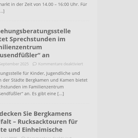
arkt in der Zeit von 14.00 – 16:00 Uhr. Für
...]
iehungsberatungsstelle
tet Sprechstunden im
ilienzentrum
usendfüßler“ an
 September 2025
Kommentare deaktiviert
ungsstelle für Kinder, Jugendliche und
rn der Städte Bergkamen und Kamen bietet
chstunden im Familienzentrum
endfüßler“ an. Es gibt eine
[...]
decken Sie Bergkamens
lfalt – Rucksacktouren für
te und Einheimische