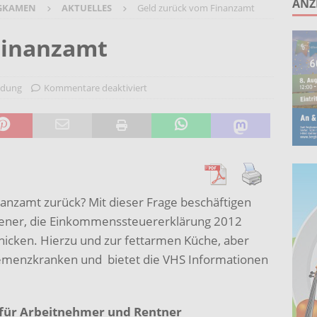
ANZ
GKAMEN
AKTUELLES
Geld zurück vom Finanzamt
ruppe lädt zum gemeinsamen Singen ein!
AKTUELLES
anstaltung „60 Jahre Stadt Bergkamen“ am 8. August auf der
Finanzamt
KTUELLES
Wohnberatung im Gemeindebüro an der Christuskirche in Rünthe
ldung
Kommentare deaktiviert
ie – Kunst vor Ort 2026: Letzte Plätze bei Stein- oder
UELLES
nzamt zurück? Mit dieser Frage beschäftigen
mener, die Einkommenssteuererklärung 2012
hicken. Hierzu und zur fettarmen Küche, aber
emenzkranken und bietet die VHS Informationen
für Arbeitnehmer und Rentner