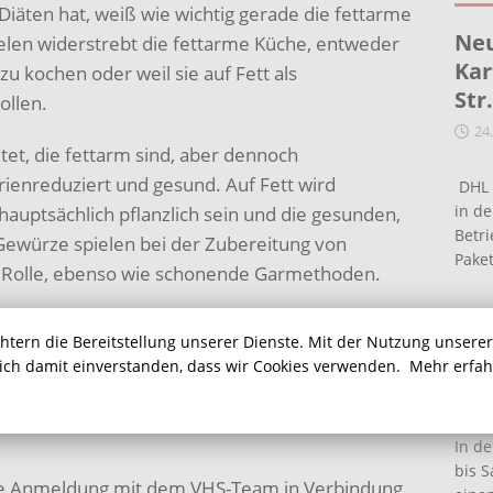
 Diäten hat, weiß wie wichtig gerade die fettarme
Neu
Vielen widerstrebt die fettarme Küche, entweder
Kar
 zu kochen oder weil sie auf Fett als
Str
ollen.
24
et, die fettarm sind, aber dennoch
enreduziert und gesund. Auf Fett wird
DHL 
in de
 hauptsächlich pflanzlich sein und die gesunden,
Betr
Gewürze spielen bei der Zubereitung von
Pake
 Rolle, ebenso wie schonende Garmethoden.
21.02.13, 18.00 – 21.45 Uhr in der Lehrküche der
Ein
chtern die Bereitstellung unserer Dienste. Mit der Nutzung unsere
kosten belaufen sich auf 15,00 Euro dazu kommt
Ha
sich damit einverstanden, dass wir Cookies verwenden.
Mehr erfa
 8,00 – 10,00 Euro.
16
In de
bis S
eine Anmeldung mit dem VHS-Team in Verbindung.