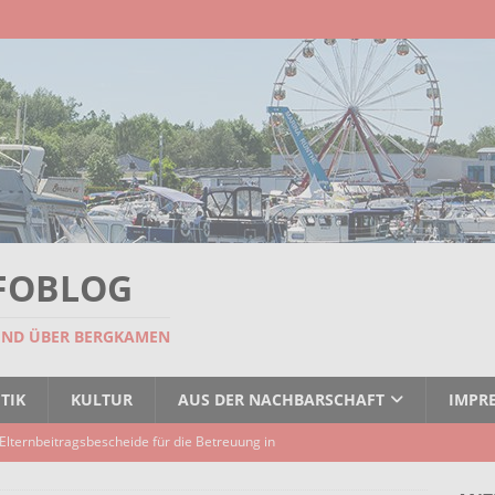
FOBLOG
UND ÜBER BERGKAMEN
TIK
KULTUR
AUS DER NACHBARSCHAFT
IMPR
Elternbeitragsbescheide für die Betreuung in
er Kindertagespflege verzögert sich
AKTUELLES