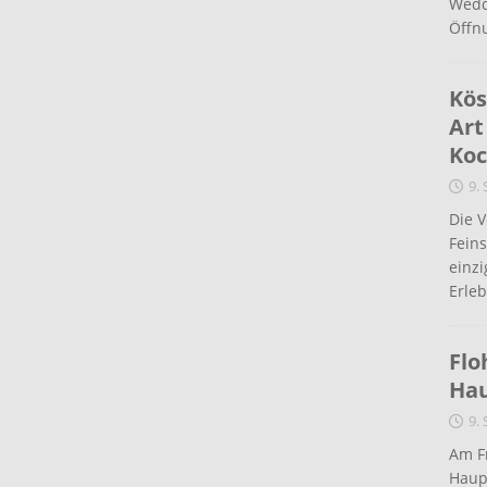
Wedd
Öffn
Kös
Art
Koc
9.
Die 
Fein
einz
Erleb
Flo
Ha
9.
Am Fr
Haup