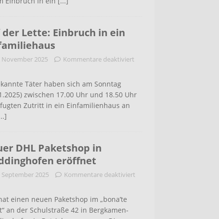
m Einbruch in ein
[...]
 der Lette: Einbruch in ein
familiehaus
. November 2025
Kommentare deaktiviert
kannte Täter haben sich am Sonntag
1.2025) zwischen 17.00 Uhr und 18.50 Uhr
ugten Zutritt in ein Einfamilienhaus an
...]
er DHL Paketshop in
dinghofen eröffnet
. September 2025
Kommentare deaktiviert
hat einen neuen Paketshop im „bona’te
t“ an der Schulstraße 42 in Bergkamen-