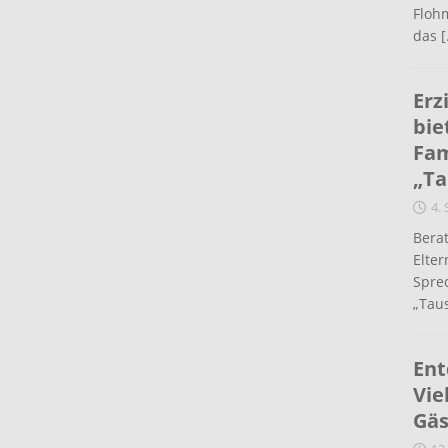
Flohm
das
[
Erz
bie
Fam
„Ta
4.
Berat
Elte
Spre
„Taus
Ent
Vie
Gäs