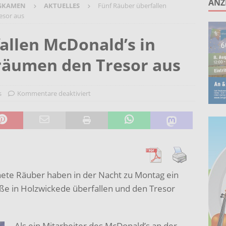
ANZ
GKAMEN
AKTUELLES
Fünf Räuber überfallen
ruppe lädt zum gemeinsamen Singen ein!
AKTUELLES
esor aus
anstaltung „60 Jahre Stadt Bergkamen“ am 8. August auf der
allen McDonald’s in
KTUELLES
räumen den Tresor aus
Wohnberatung im Gemeindebüro an der Christuskirche in Rünthe
s
Kommentare deaktiviert
ie – Kunst vor Ort 2026: Letzte Plätze bei Stein- oder
UELLES
nete Räuber haben in der Nacht zu Montag ein
ße in Holzwickede überfallen und den Tresor
Als ein Mitarbeiter des McDonald’s an der