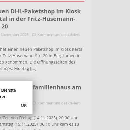
en DHL-Paketshop im Kiosk
tal in der Fritz-Husemann-
. 20
. November 2025
Kommentare deaktiviert
hat einen neuen Paketshop im Kiosk Kartal
r Fritz-Husemann-Str. 20 in Bergkamen in
ieb genommen. Die Öffnungszeiten des
tshops: Montag
[...]
bruch in Einfamilienhaus am
r Dienste
ldenweg
hren
. November 2025
Kommentare deaktiviert
OK
r Zeit von Freitag (14.11.2025), 20.00 Uhr
amstag (15.11.2025), 06.10 Uhr kam es zu