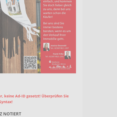
r, keine Ad-ID gesetzt! Überprüfen Sie
Syntax!
Z NOTIERT