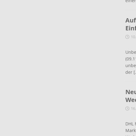
eine
Auf
Ein
10
Unbe
(09.1
unbef
der
[
Neu
Wed
16
DHL 
Mark