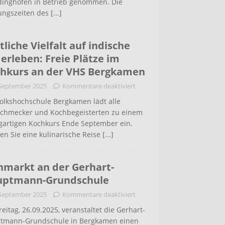
inghofen in Betrieb genommen. Die
ungszeiten des
[...]
tliche Vielfalt auf indische
 erleben: Freie Plätze im
hkurs an der VHS Bergkamen
 September 2025
Kommentare deaktiviert
Volkshochschule Bergkamen lädt alle
schmecker und Kochbegeisterten zu einem
igartigen Kochkurs Ende September ein.
en Sie eine kulinarische Reise
[...]
hmarkt an der Gerhart-
uptmann-Grundschule
 September 2025
Kommentare deaktiviert
eitag, 26.09.2025, veranstaltet die Gerhart-
tmann-Grundschule in Bergkamen einen