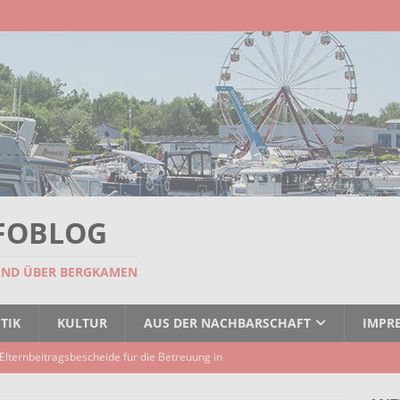
FOBLOG
UND ÜBER BERGKAMEN
TIK
KULTUR
AUS DER NACHBARSCHAFT
IMPR
Elternbeitragsbescheide für die Betreuung in
er Kindertagespflege verzögert sich
AKTUELLES