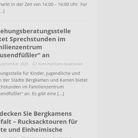
arkt in der Zeit von 14.00 – 16:00 Uhr. Für
...]
iehungsberatungsstelle
tet Sprechstunden im
ilienzentrum
usendfüßler“ an
 September 2025
Kommentare deaktiviert
ungsstelle für Kinder, Jugendliche und
rn der Städte Bergkamen und Kamen bietet
chstunden im Familienzentrum
endfüßler“ an. Es gibt eine
[...]
decken Sie Bergkamens
lfalt – Rucksacktouren für
te und Einheimische