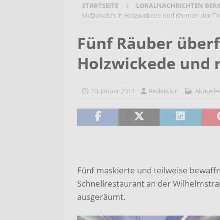
STARTSEITE
LOKALNACHRICHTEN BER
[ 7. August 2026 ]
Selbsthilfeg
McDonald’s in Holzwickede und räumen den Tr
[ 7. August 2026 ]
Jubiläumsver
Fünf Räuber überf
Bergehalde „Großes Holz“
A
Holzwickede und 
[ 6. August 2026 ]
Pflege- und 
AKTUELLES
20. Januar 2014
Redaktion
Aktuelle
[ 7. August 2026 ]
Sommerakadem
Holzbildhauerei sichern!
AKT
Fünf maskierte und teilweise bewaff
Schnellrestaurant an der Wilhelmstra
ausgeräumt.