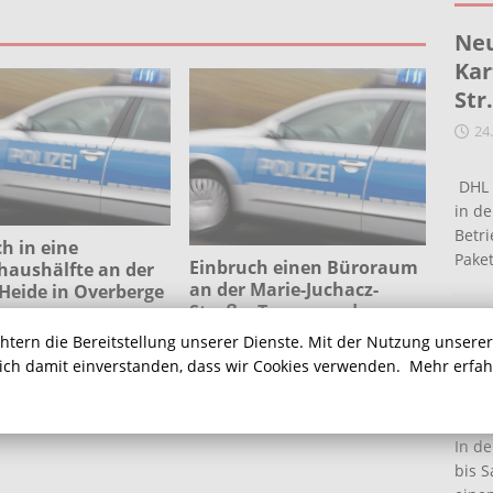
Neu
Kar
Str
24
DHL 
in de
Betr
h in eine
Pake
Einbruch einen Büroraum
haushälfte an der
an der Marie-Juchacz-
Heide in Overberge
Straße: Tassen und
Ein
Getränkedoesen
chtern die Bereitstellung unserer Dienste. Mit der Nutzung unsere
gestohlen
Ha
sich damit einverstanden, dass wir Cookies verwenden.
Mehr erfa
16
In de
bis S