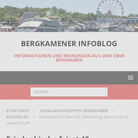
BERGKAMENER INFOBLOG
INFORMATIONEN UND MEINUNGEN AUS UND ÜBER
BERGKAMEN
STARTSEITE
LOKALNACHRICHTEN BERGKAMEN
AKTUELLES
Friedenkirche feiert 40. Geburtstag: Bunt und mit
Leidenschaft