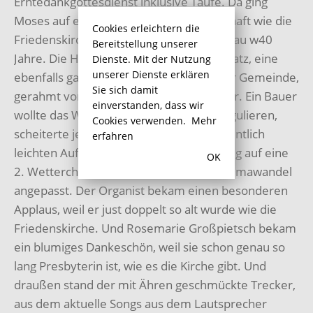
Erntedankgottesdienst inklusive Taufe. Da ging
Moses auf eine ebenso lange Wanderschaft wie die
Cookies erleichtern die
Friedenskirche in Bergkamen steht: Genau w40
Bereitstellung unserer
Jahre. Die Handpuppen kamen zum Einsatz, eine
Dienste. Mit der Nutzung
unserer Dienste erklären
ebenfalls ganz besondere Innovation der Gemeinde,
Sie sich damit
gerahmt vom Einzug und Chor der Kinder. Ein Bauer
einverstanden, dass wir
wollte das Wetter für den lieben Gott regulieren,
Cookies verwenden.
Mehr
scheiterte jedoch kläglich mit der vermeintlich
erfahren
leichten Aufgabe und verzichtete demütig auf eine
OK
2. Wetterchance – ganz aktuell an den Klimawandel
angepasst. Der Organist bekam einen besonderen
Applaus, weil er just doppelt so alt wurde wie die
Friedenskirche. Und Rosemarie Großpietsch bekam
ein blumiges Dankeschön, weil sie schon genau so
lang Presbyterin ist, wie es die Kirche gibt. Und
draußen stand der mit Ähren geschmückte Trecker,
aus dem aktuelle Songs aus dem Lautsprecher