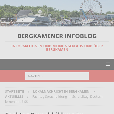
BERGKAMENER INFOBLOG
INFORMATIONEN UND MEINUNGEN AUS UND ÜBER
BERGKAMEN
STARTSEITE
LOKALNACHRICHTEN BERGKAMEN
AKTUELLES
Fachtag Sprachbildung im Schulalltag: Deutsch
lernen mit BiSS