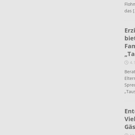
Flohm
das
[
Erz
bie
Fam
„Ta
4.
Berat
Elte
Spre
„Taus
Ent
Vie
Gäs