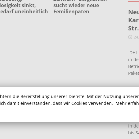
losigkeit sinkt,
sucht wieder neue
Neu
edarf uneinheitlich
Femilienpaten
Kar
Str
24
DHL 
in de
Betr
Pake
Ein
chtern die Bereitstellung unserer Dienste. Mit der Nutzung unsere
Ha
sich damit einverstanden, dass wir Cookies verwenden.
Mehr erfa
16
In de
bis S