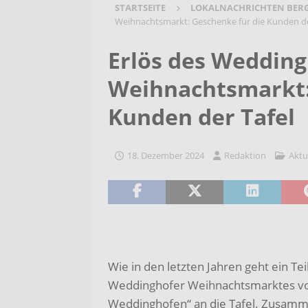
STARTSEITE
LOKALNACHRICHTEN BER
[ 7. August 2026 ]
Selbsthilfeg
Weihnachtsmarkt: Geschenke für die Kunden de
[ 7. August 2026 ]
Jubiläumsver
Erlös des Wedding
Bergehalde „Großes Holz“
A
Weihnachtsmarkt:
[ 6. August 2026 ]
Pflege- und 
AKTUELLES
Kunden der Tafel
[ 7. August 2026 ]
Sommerakadem
Holzbildhauerei sichern!
AKT
18. Dezember 2024
Redaktion
Aktu
Wie in den letzten Jahren geht ein Tei
Weddinghofer Weihnachtsmarktes vo
Weddinghofen“ an die Tafel. Zusamm