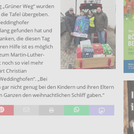
ng „Grüner Weg“ wurden
 die Tafel übergeben.
 Weddinghofer
lang gefunden hat und
nken, die diesen Tag
n Hilfe ist es möglich
 zum Martin-Luther-
 noch so viel mehr
rt Christian
 Weddinghofen“. „Bei
gar nicht genug bei den Kindern und ihren Eltern
m Ganzen den weihnachtlichen Schliff gaben.“