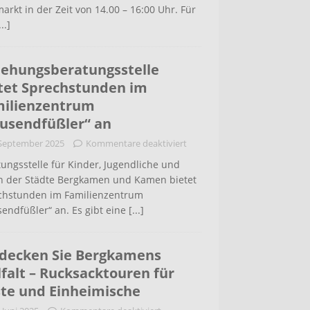
arkt in der Zeit von 14.00 – 16:00 Uhr. Für
...]
iehungsberatungsstelle
tet Sprechstunden im
ilienzentrum
usendfüßler“ an
 September 2025
Kommentare deaktiviert
ungsstelle für Kinder, Jugendliche und
rn der Städte Bergkamen und Kamen bietet
chstunden im Familienzentrum
endfüßler“ an. Es gibt eine
[...]
decken Sie Bergkamens
lfalt – Rucksacktouren für
te und Einheimische