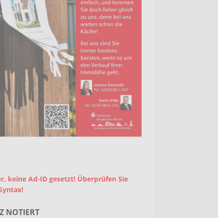
r, keine Ad-ID gesetzt! Überprüfen Sie
Syntax!
Z NOTIERT