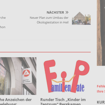
NÄCHSTER
rche
Neuer Plan zum Umbau der
Ökologiestation in Heil
chon
Fehle
Ihre 
he Anzeichen der
Runder Tisch „Kinder im
KUR
belebung:
Zentrum“ Bergkamen