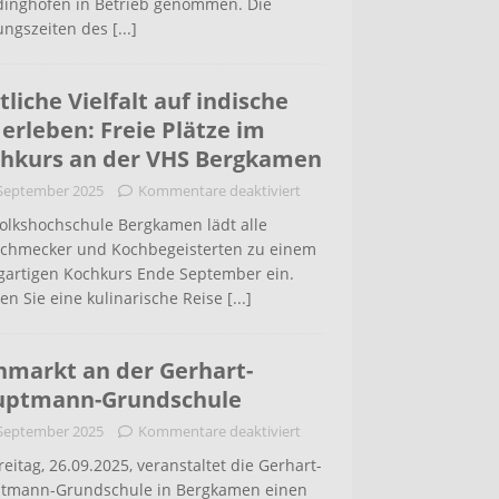
inghofen in Betrieb genommen. Die
ungszeiten des
[...]
tliche Vielfalt auf indische
 erleben: Freie Plätze im
hkurs an der VHS Bergkamen
 September 2025
Kommentare deaktiviert
Volkshochschule Bergkamen lädt alle
schmecker und Kochbegeisterten zu einem
igartigen Kochkurs Ende September ein.
en Sie eine kulinarische Reise
[...]
hmarkt an der Gerhart-
uptmann-Grundschule
 September 2025
Kommentare deaktiviert
eitag, 26.09.2025, veranstaltet die Gerhart-
tmann-Grundschule in Bergkamen einen