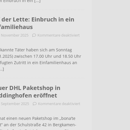
m Einbruch in ein
[...]
 der Lette: Einbruch in ein
familiehaus
. November 2025
Kommentare deaktiviert
kannte Täter haben sich am Sonntag
1.2025) zwischen 17.00 Uhr und 18.50 Uhr
ugten Zutritt in ein Einfamilienhaus an
...]
er DHL Paketshop in
dinghofen eröffnet
. September 2025
Kommentare deaktiviert
hat einen neuen Paketshop im „bona’te
t“ an der Schulstraße 42 in Bergkamen-