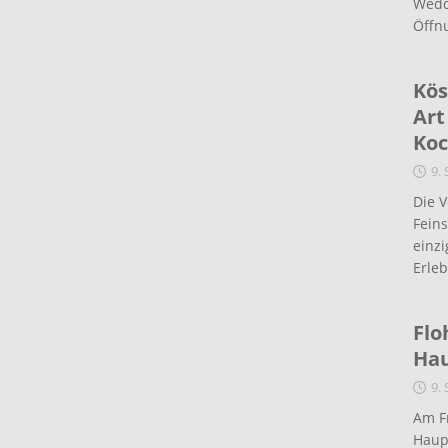
Wedd
Öffn
Kös
Art
Koc
9.
Die 
Fein
einz
Erleb
Flo
Ha
9.
Am Fr
Haup