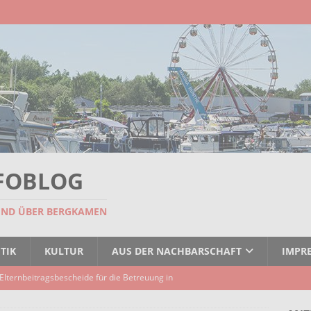
FOBLOG
UND ÜBER BERGKAMEN
TIK
KULTUR
AUS DER NACHBARSCHAFT
IMPR
Elternbeitragsbescheide für die Betreuung in
er Kindertagespflege verzögert sich
AKTUELLES