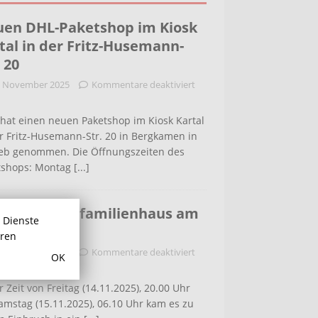
en DHL-Paketshop im Kiosk
tal in der Fritz-Husemann-
. 20
. November 2025
Kommentare deaktiviert
hat einen neuen Paketshop im Kiosk Kartal
r Fritz-Husemann-Str. 20 in Bergkamen in
ieb genommen. Die Öffnungszeiten des
tshops: Montag
[...]
bruch in Einfamilienhaus am
r Dienste
ldenweg
hren
. November 2025
Kommentare deaktiviert
OK
r Zeit von Freitag (14.11.2025), 20.00 Uhr
amstag (15.11.2025), 06.10 Uhr kam es zu