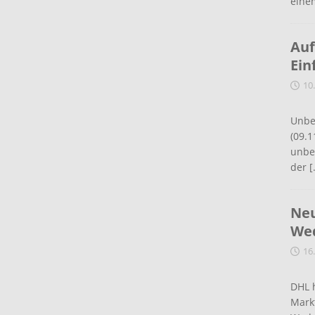
eine
Auf
Ein
10
Unbe
(09.1
unbef
der
[
Neu
Wed
16
DHL 
Mark