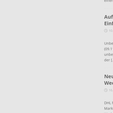
eine
Auf
Ein
10
Unbe
(09.1
unbef
der
[
Neu
Wed
16
DHL 
Mark