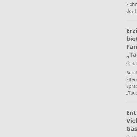
Flohm
das
[
Erz
bie
Fam
„Ta
4.
Berat
Elte
Spre
„Taus
Ent
Vie
Gäs