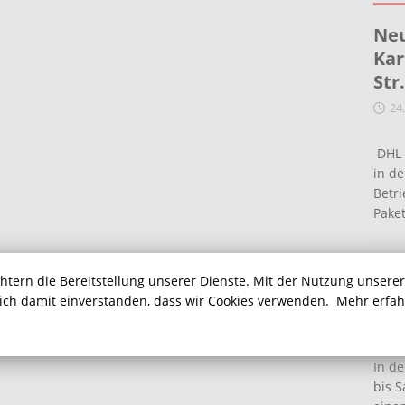
Neu
Kar
Str
24
DHL 
in de
Betr
Pake
Ein
chtern die Bereitstellung unserer Dienste. Mit der Nutzung unsere
Ha
sich damit einverstanden, dass wir Cookies verwenden.
Mehr erfa
16
In de
bis S