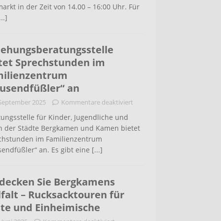
arkt in der Zeit von 14.00 – 16:00 Uhr. Für
...]
iehungsberatungsstelle
tet Sprechstunden im
ilienzentrum
usendfüßler“ an
 September 2025
Kommentare deaktiviert
ungsstelle für Kinder, Jugendliche und
rn der Städte Bergkamen und Kamen bietet
chstunden im Familienzentrum
endfüßler“ an. Es gibt eine
[...]
decken Sie Bergkamens
lfalt – Rucksacktouren für
te und Einheimische