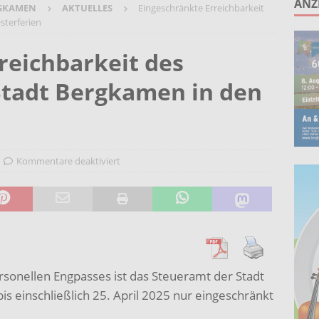
ANZ
GKAMEN
AKTUELLES
Eingeschränkte Erreichbarkeit
rz, Seele und Slide-Gitarre: Saisonstart des Sparkassen GRAND
sterferien
reichbarkeit des
 Berufsleben für 13 Nachwuchskräfte der Stadt Bergkamen
Stadt Bergkamen in den
n-Programm zeigt Wirkung: Bundestagsabgeordneter Oliver
auptmann-Grundschule
AKTUELLES
 Zahlung in den Bädern der GSW Wasserwelt ab Donnerstag wieder
Kommentare deaktiviert
onellen Engpasses ist das Steueramt der Stadt
is einschließlich 25. April 2025 nur eingeschränkt