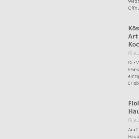
Wedd
Öffn
Kös
Art
Koc
9.
Die 
Fein
einz
Erleb
Flo
Ha
9.
Am Fr
Haup