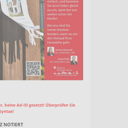
r, keine Ad-ID gesetzt! Überprüfen Sie
Syntax!
Z NOTIERT