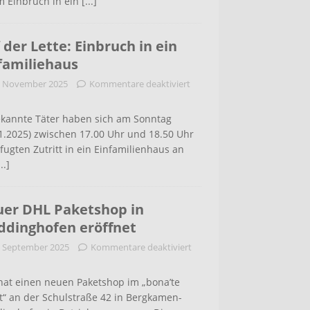
m Einbruch in ein
[...]
 der Lette: Einbruch in ein
familiehaus
. November 2025
Kommentare deaktiviert
kannte Täter haben sich am Sonntag
1.2025) zwischen 17.00 Uhr und 18.50 Uhr
ugten Zutritt in ein Einfamilienhaus an
...]
er DHL Paketshop in
dinghofen eröffnet
. September 2025
Kommentare deaktiviert
hat einen neuen Paketshop im „bona’te
t“ an der Schulstraße 42 in Bergkamen-