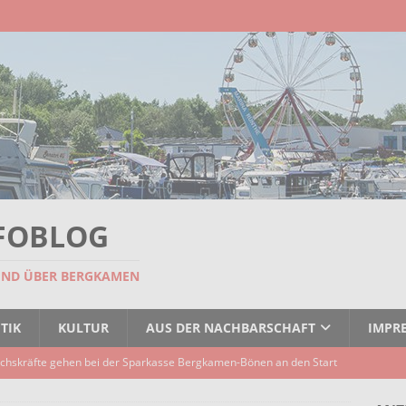
FOBLOG
UND ÜBER BERGKAMEN
TIK
KULTUR
AUS DER NACHBARSCHAFT
IMPR
chskräfte gehen bei der Sparkasse Bergkamen-Bönen an den Start