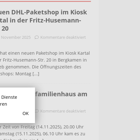
en DHL-Paketshop im Kiosk
tal in der Fritz-Husemann-
. 20
. November 2025
Kommentare deaktiviert
hat einen neuen Paketshop im Kiosk Kartal
r Fritz-Husemann-Str. 20 in Bergkamen in
ieb genommen. Die Öffnungszeiten des
tshops: Montag
[...]
bruch in Einfamilienhaus am
r Dienste
ldenweg
hren
. November 2025
Kommentare deaktiviert
OK
r Zeit von Freitag (14.11.2025), 20.00 Uhr
amstag (15.11.2025), 06.10 Uhr kam es zu