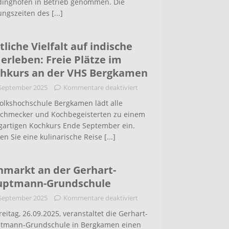
inghofen in Betrieb genommen. Die
ungszeiten des
[...]
tliche Vielfalt auf indische
 erleben: Freie Plätze im
hkurs an der VHS Bergkamen
 September 2025
Kommentare deaktiviert
Volkshochschule Bergkamen lädt alle
schmecker und Kochbegeisterten zu einem
igartigen Kochkurs Ende September ein.
en Sie eine kulinarische Reise
[...]
hmarkt an der Gerhart-
uptmann-Grundschule
 September 2025
Kommentare deaktiviert
eitag, 26.09.2025, veranstaltet die Gerhart-
tmann-Grundschule in Bergkamen einen