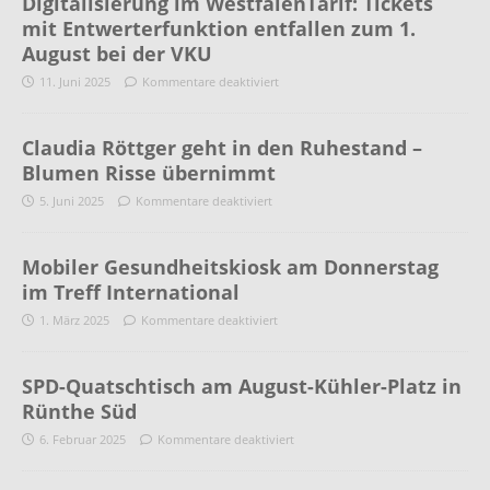
Digitalisierung im WestfalenTarif: Tickets
mit Entwerterfunktion entfallen zum 1.
August bei der VKU
11. Juni 2025
Kommentare deaktiviert
Claudia Röttger geht in den Ruhestand –
Blumen Risse übernimmt
5. Juni 2025
Kommentare deaktiviert
Mobiler Gesundheitskiosk am Donnerstag
im Treff International
1. März 2025
Kommentare deaktiviert
SPD-Quatschtisch am August-Kühler-Platz in
Rünthe Süd
6. Februar 2025
Kommentare deaktiviert