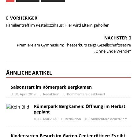
VORHERIGER
Familientreff im Pestalozzihaus: Hier wird Eltern geholfen
NÄCHSTER
Premiere am Gymnasium: Theaterkurs zeigt Gesellschaftssatire
„Ohne Ende Wende“
ÄHNLICHE ARTIKEL
Saisonstart im Römerpark Bergkamen
30. April 2019
Redaktion
Kommentare deaktiviert
Römerpark Bergkamen: Öffnung im Herbst
geplant
12. Mai 2020
Redaktion
Kommentare deaktiviert
Kindergarten-Besuch im Garten-Center röttger: Es gibt