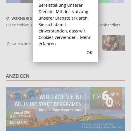
Bereitstellung unserer
Dienste. Mit der Nutzung
unserer Dienste erklären
VORHERIGER
Sie sich damit
Diebe stehlen Transporter von einem Gelände eines Autohändlers
einverstanden, dass wir
NÄCHSTER
Cookies verwenden.
Mehr
erfahren
Gesamtschule: M+E Infomobil will Schüler für Metall-
und Elektrobesuche begeistern
OK
ANZEIGEN