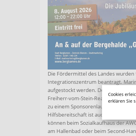
Die Fördermittel des Landes wurden 
Integrationszentrum beantragt. Marin
aufgestockt werden. Denn benötigt wi
Cookies erlei
Freiherr-vom-Stein-Realschule gesa
erklären Sie 
zu einem Sponsorenlauf für die Bergk
Hilfsbereitschaft ist auch in den so
können beim Sozialkaufhaus der AW
am Hallenbad oder beim Second-Hand-K