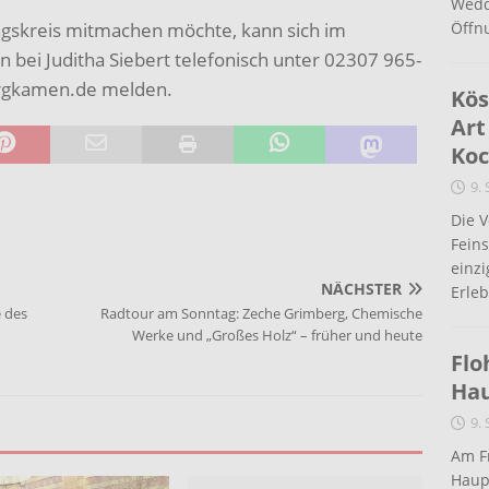
Wedd
ngskreis mitmachen möchte, kann sich im
Öffn
 bei Juditha Siebert telefonisch unter 02307 965-
ergkamen.de melden.
Kös
Art
Koc
9.
Die 
Fein
einz
NÄCHSTER
Erleb
e des
Radtour am Sonntag: Zeche Grimberg, Chemische
Werke und „Großes Holz“ – früher und heute
Flo
Ha
9.
Am Fr
Haup