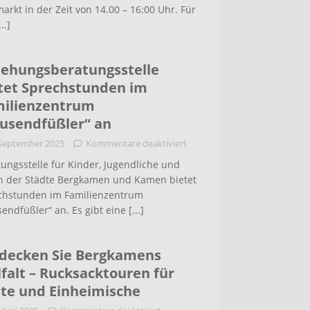
arkt in der Zeit von 14.00 – 16:00 Uhr. Für
...]
iehungsberatungsstelle
tet Sprechstunden im
ilienzentrum
usendfüßler“ an
 September 2025
Kommentare deaktiviert
ungsstelle für Kinder, Jugendliche und
rn der Städte Bergkamen und Kamen bietet
chstunden im Familienzentrum
endfüßler“ an. Es gibt eine
[...]
decken Sie Bergkamens
lfalt – Rucksacktouren für
te und Einheimische