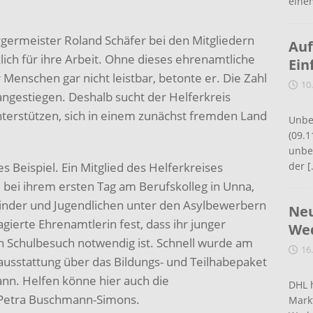
eine
germeister Roland Schäfer bei den Mitgliedern
Auf
lich für ihre Arbeit. Ohne dieses ehrenamtliche
Ein
Menschen gar nicht leistbar, betonte er. Die Zahl
10
angestiegen. Deshalb sucht der Helferkreis
unterstützen, sich in einem zunächst fremden Land
Unbe
(09.1
unbef
 Beispiel. Ein Mitglied des Helferkreises
der
[
 bei ihrem ersten Tag am Berufskolleg in Unna,
 Kinder und Jugendlichen unter den Asylbewerbern
Neu
gagierte Ehrenamtlerin fest, dass ihr junger
Wed
nen Schulbesuch notwendig ist. Schnell wurde am
16
tausstattung über das Bildungs- und Teilhabepaket
nn. Helfen könne hier auch die
DHL 
n Petra Buschmann-Simons.
Mark