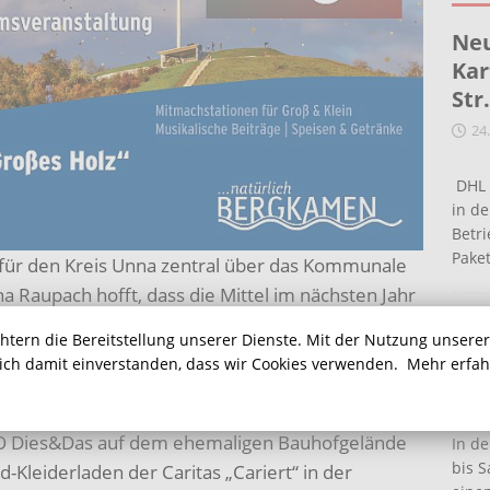
Neu
Kar
Str
24
DHL 
in de
Betr
Pake
für den Kreis Unna zentral über das Kommunale
a Raupach hofft, dass die Mittel im nächsten Jahr
rd mehr Geld. Das hat sich jetzt auch die
Ein
chtern die Bereitstellung unserer Dienste. Mit der Nutzung unsere
gt, die am kommenden Freitag im Nordbergstadion
Ha
sich damit einverstanden, dass wir Cookies verwenden.
Mehr erfa
amener Flüchtlingshilfe starten wird.
16
zialen Medien deutlich erkennbar. Sachspenden
O Dies&Das auf dem ehemaligen Bauhofgelände
In de
bis S
leiderladen der Caritas „Cariert“ in der