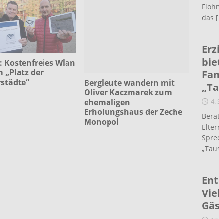
Flohm
das
[
Erz
bie
: Kostenfreies Wlan
 „Platz der
Fam
rstädte“
Bergleute wandern mit
„Ta
Oliver Kaczmarek zum
ehemaligen
4.
Erholungshaus der Zeche
Berat
Monopol
Elte
Spre
„Taus
Ent
Vie
Gäs