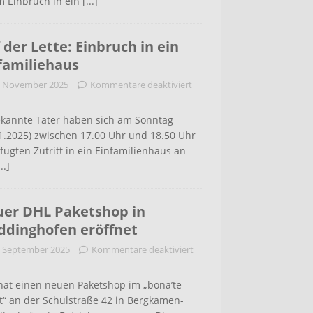
m Einbruch in ein
[...]
 der Lette: Einbruch in ein
familiehaus
. November 2025
Kommentare deaktiviert
kannte Täter haben sich am Sonntag
1.2025) zwischen 17.00 Uhr und 18.50 Uhr
ugten Zutritt in ein Einfamilienhaus an
...]
er DHL Paketshop in
dinghofen eröffnet
. September 2025
Kommentare deaktiviert
hat einen neuen Paketshop im „bona’te
t“ an der Schulstraße 42 in Bergkamen-