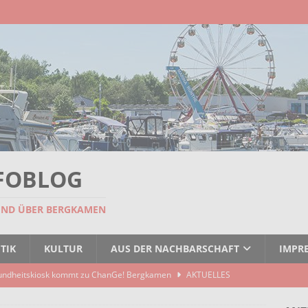
FOBLOG
UND ÜBER BERGKAMEN
TIK
KULTUR
AUS DER NACHBARSCHAFT
IMPR
undheitskiosk kommt zu ChanGe! Bergkamen
AKTUELLES
seitigt: EBB räumt Containerstellplatz
AKTUELLES