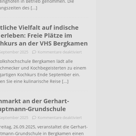
inghofen in Betrieb genommen. Die
ungszeiten des
[...]
tliche Vielfalt auf indische
 erleben: Freie Plätze im
hkurs an der VHS Bergkamen
 September 2025
Kommentare deaktiviert
Volkshochschule Bergkamen lädt alle
schmecker und Kochbegeisterten zu einem
igartigen Kochkurs Ende September ein.
en Sie eine kulinarische Reise
[...]
hmarkt an der Gerhart-
uptmann-Grundschule
 September 2025
Kommentare deaktiviert
eitag, 26.09.2025, veranstaltet die Gerhart-
tmann-Grundschule in Bergkamen einen