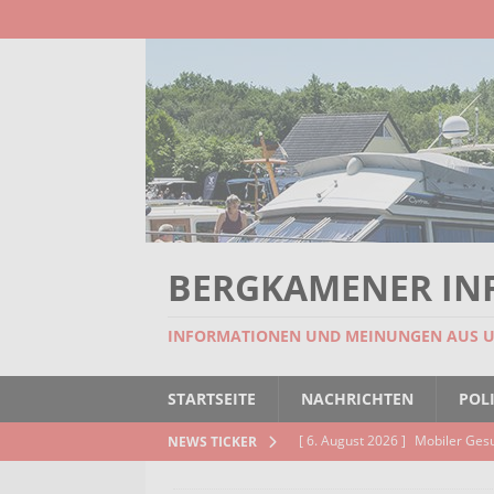
BERGKAMENER IN
INFORMATIONEN UND MEINUNGEN AUS 
STARTSEITE
NACHRICHTEN
POLI
[ 6. August 2026 ]
Mobiler Ges
NEWS TICKER
[ 6. August 2026 ]
Missstand be