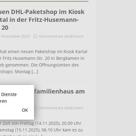
en DHL-Paketshop im Kiosk
tal in der Fritz-Husemann-
. 20
. November 2025
Kommentare deaktiviert
hat einen neuen Paketshop im Kiosk Kartal
r Fritz-Husemann-Str. 20 in Bergkamen in
ieb genommen. Die Öffnungszeiten des
tshops: Montag
[...]
bruch in Einfamilienhaus am
r Dienste
ldenweg
hren
. November 2025
Kommentare deaktiviert
OK
r Zeit von Freitag (14.11.2025), 20.00 Uhr
amstag (15.11.2025), 06.10 Uhr kam es zu