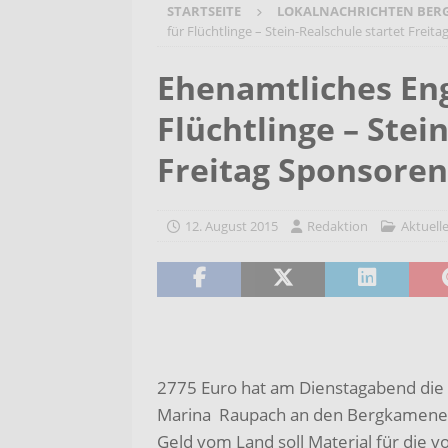
STARTSEITE
LOKALNACHRICHTEN BER
[ 6. August 2026 ]
Wenn Worte F
für Flüchtlinge – Stein-Realschule startet Freit
2026/2027
AKTUELLES
Ehenamtliches En
[ 6. August 2026 ]
Bürgerreise 
Flüchtlinge – Stei
AKTUELLES
[ 6. August 2026 ]
Pflege- und 
Freitag Sponsoren
AKTUELLES
12. August 2015
Redaktion
Aktuell
2775 Euro hat am Dienstagabend die
Marina Raupach an den Bergkamener 
Geld vom Land soll Material für die v