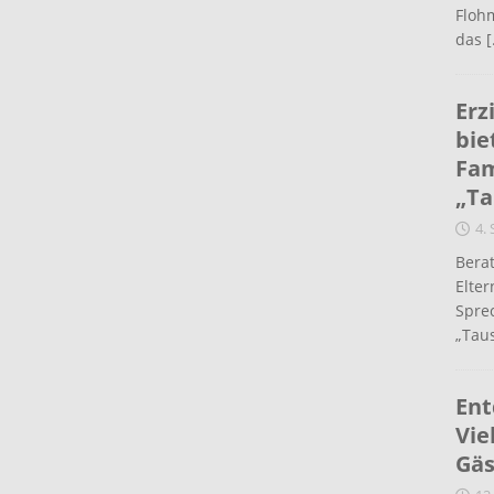
Flohm
das
[
Erz
bie
Fam
„Ta
4.
Berat
Elte
Spre
„Taus
Ent
Vie
Gäs