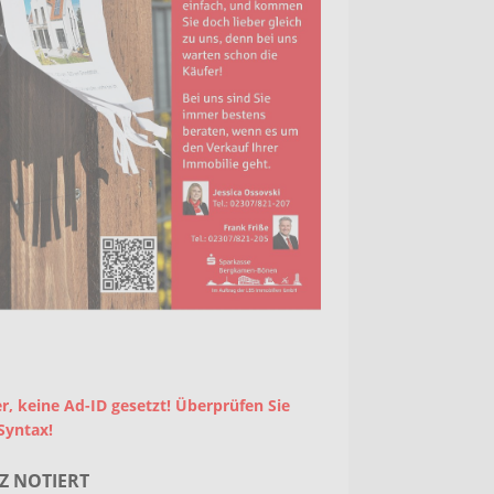
r, keine Ad-ID gesetzt! Überprüfen Sie
Syntax!
Z NOTIERT