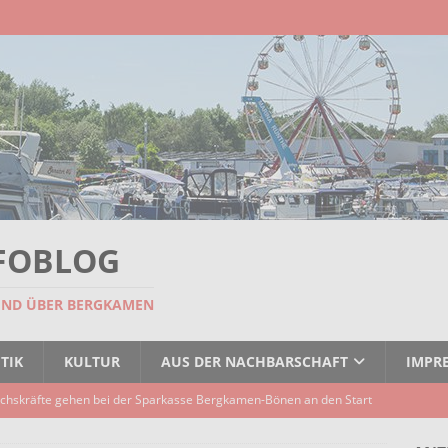
FOBLOG
UND ÜBER BERGKAMEN
TIK
KULTUR
AUS DER NACHBARSCHAFT
IMPR
chskräfte gehen bei der Sparkasse Bergkamen-Bönen an den Start