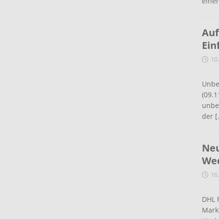
eine
Auf
Ein
10
Unbe
(09.1
unbef
der
[
Neu
Wed
16
DHL 
Mark