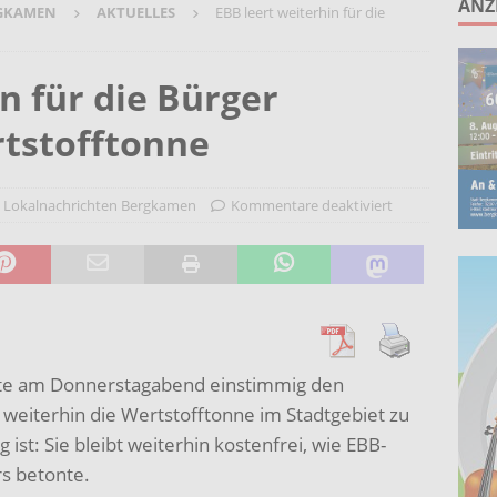
ANZ
GKAMEN
AKTUELLES
EBB leert weiterhin für die
rz, Seele und Slide-Gitarre: Saisonstart des Sparkassen GRAND
n für die Bürger
 Berufsleben für 13 Nachwuchskräfte der Stadt Bergkamen
rtstofftonne
n-Programm zeigt Wirkung: Bundestagsabgeordneter Oliver
,
Lokalnachrichten Bergkamen
Kommentare deaktiviert
auptmann-Grundschule
AKTUELLES
 Zahlung in den Bädern der GSW Wasserwelt ab Donnerstag wieder
gte am Donnerstagabend einstimmig den
eiterhin die Wertstofftonne im Stadtgebiet zu
 ist: Sie bleibt weiterhin kostenfrei, wie EBB-
rs betonte.