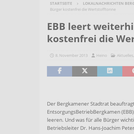
STARTSEITE
LOKALNACHRICHTEN BER
[ 4. August 2026 ]
Blues mit He
Bürger kostenfrei die Wertstofftonne
JAM
AKTUELLES
EBB leert weiterhi
[ 4. August 2026 ]
Start in das
kostenfrei die We
AKTUELLES
[ 3. August 2026 ]
Startchance
8. November 2013
Heino
Aktuelles
Kaczmarek besucht Gerhart-H
[ 5. August 2026 ]
Bargeldlose
möglich
AKTUELLES
Der Bergkamener Stadtrat beauftra
EntsorgungsBetriebBergkamen (EBB) w
leeren. Und was für alle Bürger wichtig
Betriebsleiter Dr. Hans-Joachim Pete