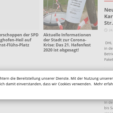
Neu
Kar
Str
24
schoppen der SPD
Aktuelle Informationen
ghofen-Heil auf
der Stadt zur Corona-
DHL 
st-Flühs-Platz
Krise: Das 21. Hafenfest
in de
2020 ist abgesagt!
Betr
Pake
Ein
chtern die Bereitstellung unserer Dienste. Mit der Nutzung unsere
Ha
sich damit einverstanden, dass wir Cookies verwenden.
Mehr erfa
16
In de
bis S