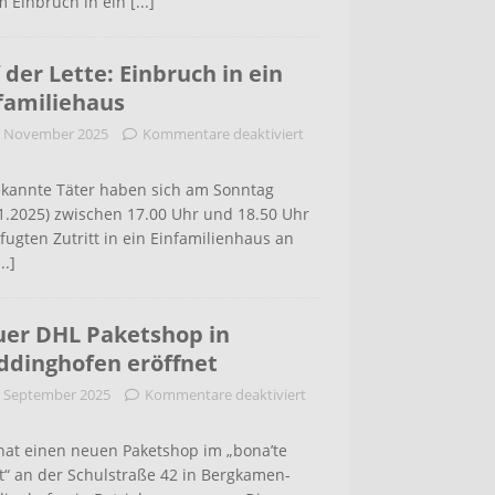
m Einbruch in ein
[...]
 der Lette: Einbruch in ein
familiehaus
. November 2025
Kommentare deaktiviert
kannte Täter haben sich am Sonntag
1.2025) zwischen 17.00 Uhr und 18.50 Uhr
ugten Zutritt in ein Einfamilienhaus an
...]
er DHL Paketshop in
dinghofen eröffnet
. September 2025
Kommentare deaktiviert
hat einen neuen Paketshop im „bona’te
t“ an der Schulstraße 42 in Bergkamen-