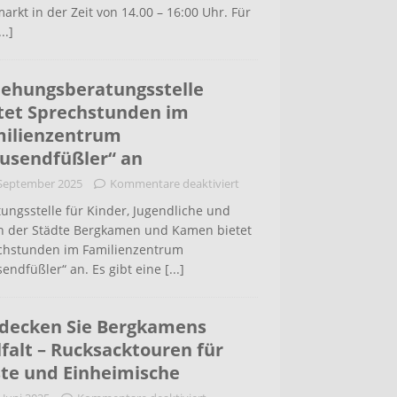
arkt in der Zeit von 14.00 – 16:00 Uhr. Für
...]
iehungsberatungsstelle
tet Sprechstunden im
ilienzentrum
usendfüßler“ an
 September 2025
Kommentare deaktiviert
ungsstelle für Kinder, Jugendliche und
rn der Städte Bergkamen und Kamen bietet
chstunden im Familienzentrum
endfüßler“ an. Es gibt eine
[...]
decken Sie Bergkamens
lfalt – Rucksacktouren für
te und Einheimische