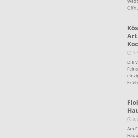
Wedd
Öffn
Kös
Art
Koc
9.
Die 
Fein
einz
Erleb
Flo
Ha
9.
Am Fr
Haup