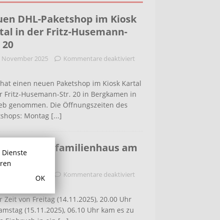
en DHL-Paketshop im Kiosk
tal in der Fritz-Husemann-
. 20
. November 2025
Kommentare deaktiviert
hat einen neuen Paketshop im Kiosk Kartal
r Fritz-Husemann-Str. 20 in Bergkamen in
ieb genommen. Die Öffnungszeiten des
tshops: Montag
[...]
bruch in Einfamilienhaus am
r Dienste
ldenweg
hren
. November 2025
Kommentare deaktiviert
OK
r Zeit von Freitag (14.11.2025), 20.00 Uhr
amstag (15.11.2025), 06.10 Uhr kam es zu