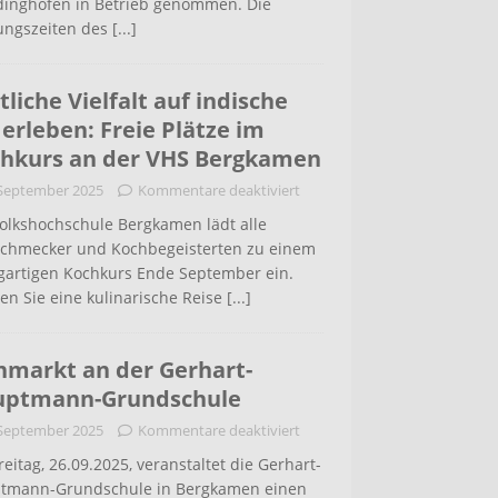
inghofen in Betrieb genommen. Die
ungszeiten des
[...]
tliche Vielfalt auf indische
 erleben: Freie Plätze im
hkurs an der VHS Bergkamen
 September 2025
Kommentare deaktiviert
Volkshochschule Bergkamen lädt alle
schmecker und Kochbegeisterten zu einem
igartigen Kochkurs Ende September ein.
en Sie eine kulinarische Reise
[...]
hmarkt an der Gerhart-
uptmann-Grundschule
 September 2025
Kommentare deaktiviert
eitag, 26.09.2025, veranstaltet die Gerhart-
tmann-Grundschule in Bergkamen einen