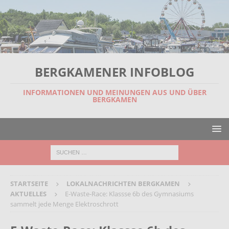
BERGKAMENER INFOBLOG
INFORMATIONEN UND MEINUNGEN AUS UND ÜBER
BERGKAMEN
STARTSEITE
LOKALNACHRICHTEN BERGKAMEN
AKTUELLES
E-Waste-Race: Klassse 6b des Gymnasiums
sammelt jede Menge Elektroschrott