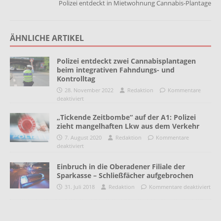
Polizei entdeckt in Mietwohnung Cannabis-Plantage
ÄHNLICHE ARTIKEL
Polizei entdeckt zwei Cannabisplantagen
beim integrativen Fahndungs- und
Kontrolltag
28. November 2022
Redaktion
Kommentare
deaktiviert
„Tickende Zeitbombe“ auf der A1: Polizei
zieht mangelhaften Lkw aus dem Verkehr
7. August 2020
Redaktion
Kommentare
deaktiviert
Einbruch in die Oberadener Filiale der
Sparkasse – Schließfächer aufgebrochen
31. Juli 2018
Redaktion
Kommentare deaktiviert