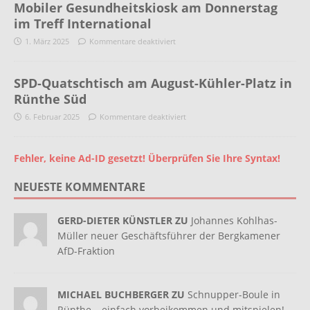
Mobiler Gesundheitskiosk am Donnerstag
im Treff International
1. März 2025
Kommentare deaktiviert
SPD-Quatschtisch am August-Kühler-Platz in
Rünthe Süd
6. Februar 2025
Kommentare deaktiviert
Fehler, keine Ad-ID gesetzt! Überprüfen Sie Ihre Syntax!
NEUESTE KOMMENTARE
GERD-DIETER KÜNSTLER ZU
Johannes Kohlhas-
Müller neuer Geschäftsführer der Bergkamener
AfD-Fraktion
MICHAEL BUCHBERGER ZU
Schnupper-Boule in
Rünthe – einfach vorbeikommen und mitspielen!