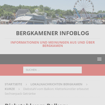
BERGKAMENER INFOBLOG
INFORMATIONEN UND MEINUNGEN AUS UND ÜBER
BERGKAMEN
STARTSEITE
LOKALNACHRICHTEN BERGKAMEN
KURZE
Diebstahl vom Balkon: Kletterkünstler erbeutet
Sechserpack Getränke