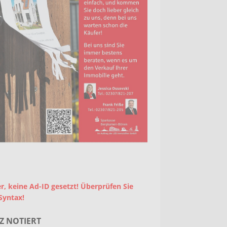
r, keine Ad-ID gesetzt! Überprüfen Sie
Syntax!
Z NOTIERT