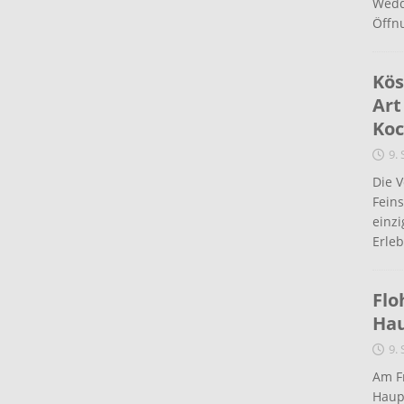
Wedd
Öffn
Kös
Art
Koc
9.
Die 
Fein
einz
Erleb
Flo
Ha
9.
Am Fr
Haup