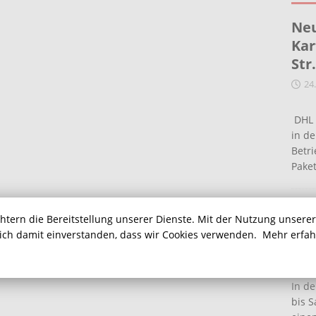
Neu
Kar
Str
24
DHL 
in de
Betr
Pake
Ein
chtern die Bereitstellung unserer Dienste. Mit der Nutzung unsere
Ha
sich damit einverstanden, dass wir Cookies verwenden.
Mehr erfa
16
In de
bis S