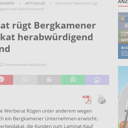
ANZ
GKAMEN
AKTUELLES
Deutscher Werberat rügt
ruppe lädt zum gemeinsamen Singen ein!
AKTUELLES
gend und diskriminierend
anstaltung „60 Jahre Stadt Bergkamen“ am 8. August auf der
at rügt Bergkamener
KTUELLES
kat herabwürdigend
Wohnberatung im Gemeindebüro an der Christuskirche in Rünthe
end
ie – Kunst vor Ort 2026: Letzte Plätze bei Stein- oder
UELLES
Kommentare deaktiviert
che Werberat Rügen unter anderem wegen
auch ein Bergkamener Unternehmen erwischt:
Werbeplakat, die Kunden zum Laminat-Kauf