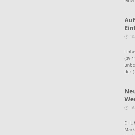
eine
Auf
Ein
10
Unbe
(09.1
unbef
der
[
Neu
Wed
16
DHL 
Mark