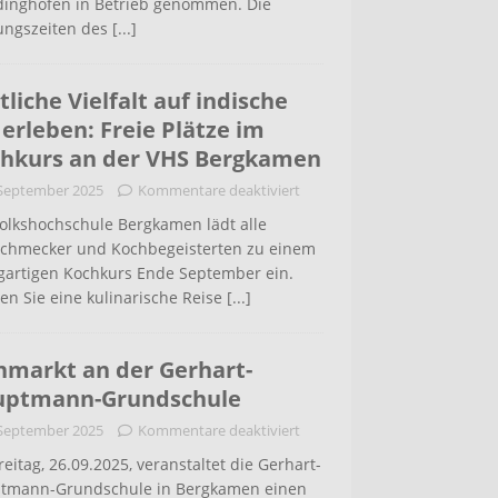
inghofen in Betrieb genommen. Die
ungszeiten des
[...]
tliche Vielfalt auf indische
 erleben: Freie Plätze im
hkurs an der VHS Bergkamen
 September 2025
Kommentare deaktiviert
Volkshochschule Bergkamen lädt alle
schmecker und Kochbegeisterten zu einem
igartigen Kochkurs Ende September ein.
en Sie eine kulinarische Reise
[...]
hmarkt an der Gerhart-
uptmann-Grundschule
 September 2025
Kommentare deaktiviert
eitag, 26.09.2025, veranstaltet die Gerhart-
tmann-Grundschule in Bergkamen einen