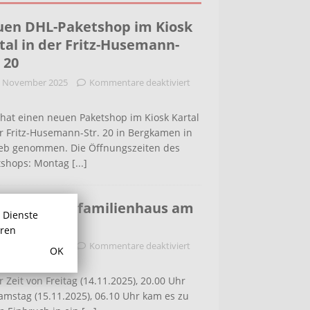
en DHL-Paketshop im Kiosk
tal in der Fritz-Husemann-
. 20
. November 2025
Kommentare deaktiviert
hat einen neuen Paketshop im Kiosk Kartal
r Fritz-Husemann-Str. 20 in Bergkamen in
ieb genommen. Die Öffnungszeiten des
tshops: Montag
[...]
bruch in Einfamilienhaus am
r Dienste
ldenweg
hren
. November 2025
Kommentare deaktiviert
OK
r Zeit von Freitag (14.11.2025), 20.00 Uhr
amstag (15.11.2025), 06.10 Uhr kam es zu