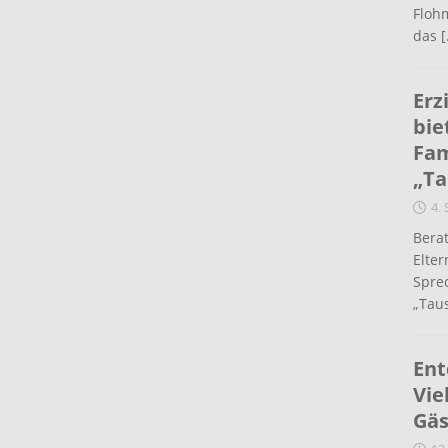
Flohm
das
[
Erz
bie
Fam
„Ta
4.
Berat
Elte
Spre
„Taus
Ent
Vie
Gäs