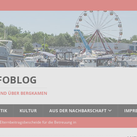
FOBLOG
UND ÜBER BERGKAMEN
TIK
KULTUR
AUS DER NACHBARSCHAFT
IMPR
Elternbeitragsbescheide für die Betreuung in
er Kindertagespflege verzögert sich
AKTUELLES