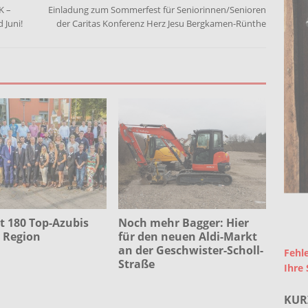
K –
Einladung zum Sommerfest für Seniorinnen/Senioren
 Juni!
der Caritas Konferenz Herz Jesu Bergkamen-Rünthe
Noch mehr Bagger: Hier
t 180 Top-Azubis
für den neuen Aldi-Markt
 Region
an der Geschwister-Scholl-
Fehle
Straße
Ihre 
KUR