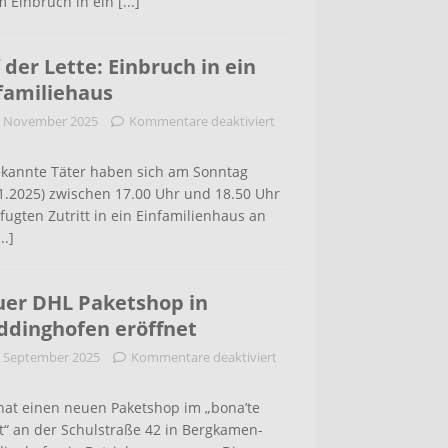
m Einbruch in ein
[...]
 der Lette: Einbruch in ein
familiehaus
. November 2025
Kommentare deaktiviert
kannte Täter haben sich am Sonntag
1.2025) zwischen 17.00 Uhr und 18.50 Uhr
ugten Zutritt in ein Einfamilienhaus an
...]
er DHL Paketshop in
dinghofen eröffnet
. September 2025
Kommentare deaktiviert
hat einen neuen Paketshop im „bona’te
t“ an der Schulstraße 42 in Bergkamen-