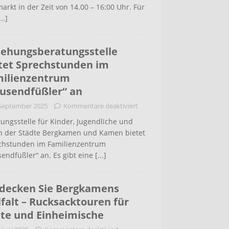
arkt in der Zeit von 14.00 – 16:00 Uhr. Für
...]
iehungsberatungsstelle
tet Sprechstunden im
ilienzentrum
usendfüßler“ an
 September 2025
Kommentare deaktiviert
ungsstelle für Kinder, Jugendliche und
rn der Städte Bergkamen und Kamen bietet
chstunden im Familienzentrum
endfüßler“ an. Es gibt eine
[...]
decken Sie Bergkamens
lfalt – Rucksacktouren für
te und Einheimische