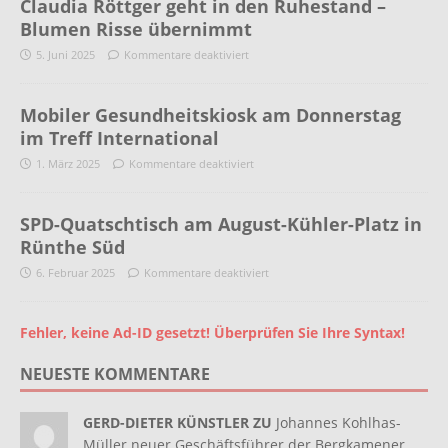
Claudia Röttger geht in den Ruhestand –
Blumen Risse übernimmt
5. Juni 2025
Kommentare deaktiviert
Mobiler Gesundheitskiosk am Donnerstag
im Treff International
1. März 2025
Kommentare deaktiviert
SPD-Quatschtisch am August-Kühler-Platz in
Rünthe Süd
6. Februar 2025
Kommentare deaktiviert
Fehler, keine Ad-ID gesetzt! Überprüfen Sie Ihre Syntax!
NEUESTE KOMMENTARE
GERD-DIETER KÜNSTLER ZU
Johannes Kohlhas-
Müller neuer Geschäftsführer der Bergkamener