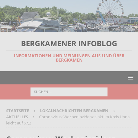
BERGKAMENER INFOBLOG
INFORMATIONEN UND MEINUNGEN AUS UND ÜBER
BERGKAMEN
STARTSEITE
LOKALNACHRICHTEN BERGKAMEN
AKTUELLES
Coronavirus: Wocheninzidenz sinkt im Kreis Unna
leicht auf 57,2