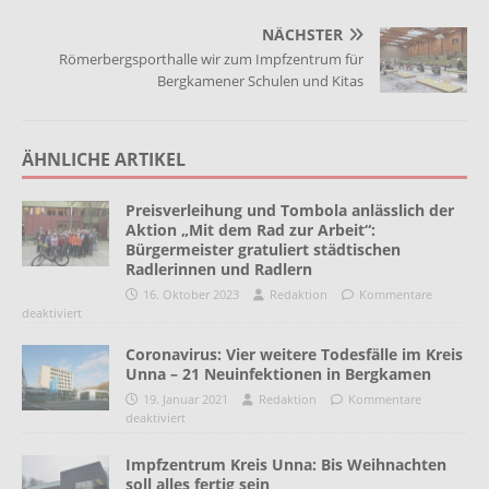
NÄCHSTER
Römerbergsporthalle wir zum Impfzentrum für
Bergkamener Schulen und Kitas
ÄHNLICHE ARTIKEL
Preisverleihung und Tombola anlässlich der
Aktion „Mit dem Rad zur Arbeit“:
Bürgermeister gratuliert städtischen
Radlerinnen und Radlern
16. Oktober 2023
Redaktion
Kommentare
deaktiviert
Coronavirus: Vier weitere Todesfälle im Kreis
Unna – 21 Neuinfektionen in Bergkamen
19. Januar 2021
Redaktion
Kommentare
deaktiviert
Impfzentrum Kreis Unna: Bis Weihnachten
soll alles fertig sein