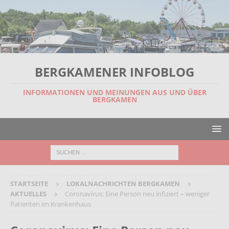
BERGKAMENER INFOBLOG
INFORMATIONEN UND MEINUNGEN AUS UND ÜBER
BERGKAMEN
STARTSEITE
LOKALNACHRICHTEN BERGKAMEN
AKTUELLES
Coronavirus: Eine Person neu infiziert – weniger
Patienten im Krankenhaus