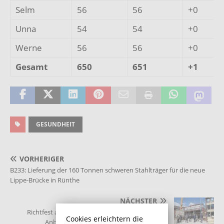
Selm
56
56
+0
Unna
54
54
+0
Werne
56
56
+0
Gesamt
650
651
+1
GESUNDHEIT
VORHERIGER
B233: Lieferung der 160 Tonnen schweren Stahlträger für die neue
Lippe-Brücke in Rünthe
NÄCHSTER
Richtfest am Stadtmuseum Bergkamen für den
Cookies erleichtern die
Anbau mit Café und Veranstaltungsraum