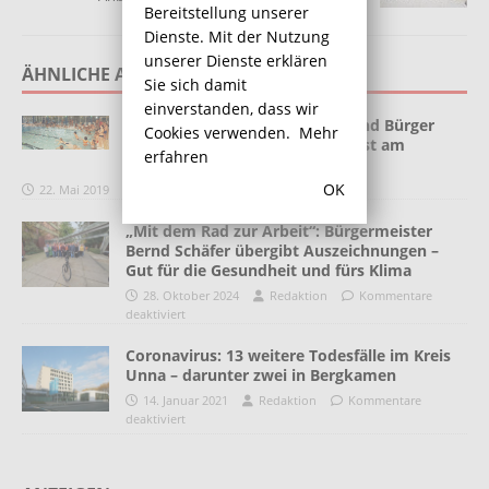
Bereitstellung unserer
Dienste. Mit der Nutzung
unserer Dienste erklären
ÄHNLICHE ARTIKEL
Sie sich damit
einverstanden, dass wir
Die Meinung der Bürgerinnen und Bürger
Cookies verwenden.
Mehr
zum geplanten Ganzjahresbad ist am
erfahren
Donnerstag gefragt.
OK
22. Mai 2019
Redaktion
Kommentare deaktiviert
„Mit dem Rad zur Arbeit“: Bürgermeister
Bernd Schäfer übergibt Auszeichnungen –
Gut für die Gesundheit und fürs Klima
28. Oktober 2024
Redaktion
Kommentare
deaktiviert
Coronavirus: 13 weitere Todesfälle im Kreis
Unna – darunter zwei in Bergkamen
14. Januar 2021
Redaktion
Kommentare
deaktiviert