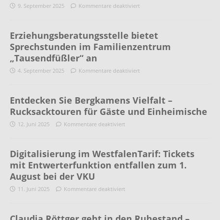
9. September 2025
Kommentare deaktiviert
Erziehungsberatungsstelle bietet
Sprechstunden im Familienzentrum
„Tausendfüßler“ an
4. September 2025
Kommentare deaktiviert
Entdecken Sie Bergkamens Vielfalt –
Rucksacktouren für Gäste und Einheimische
12. Juni 2025
Kommentare deaktiviert
Digitalisierung im WestfalenTarif: Tickets
mit Entwerterfunktion entfallen zum 1.
August bei der VKU
11. Juni 2025
Kommentare deaktiviert
Claudia Röttger geht in den Ruhestand –