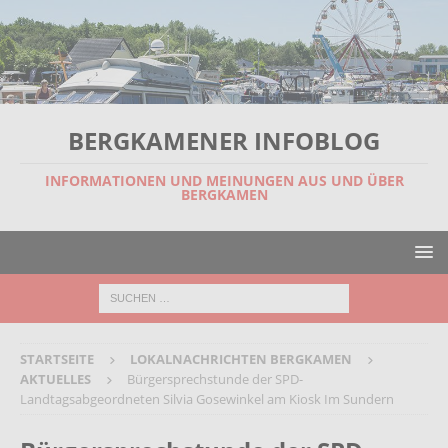
BERGKAMENER INFOBLOG
INFORMATIONEN UND MEINUNGEN AUS UND ÜBER
BERGKAMEN
STARTSEITE
LOKALNACHRICHTEN BERGKAMEN
AKTUELLES
Bürgersprechstunde der SPD-
Landtagsabgeordneten Silvia Gosewinkel am Kiosk Im Sundern