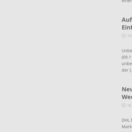
eine
Auf
Ein
10
Unbe
(09.1
unbef
der
[
Neu
Wed
16
DHL 
Mark