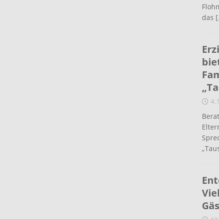
Flohm
das
[
Erz
bie
Fam
„Ta
4.
Berat
Elte
Spre
„Taus
Ent
Vie
Gäs