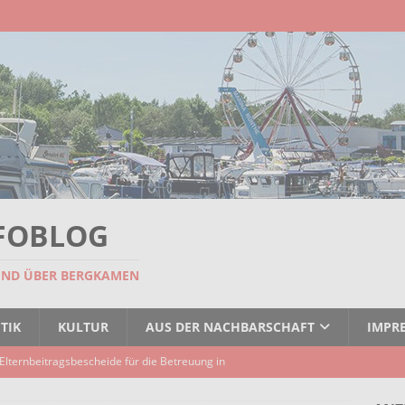
FOBLOG
UND ÜBER BERGKAMEN
TIK
KULTUR
AUS DER NACHBARSCHAFT
IMPR
Elternbeitragsbescheide für die Betreuung in
er Kindertagespflege verzögert sich
AKTUELLES