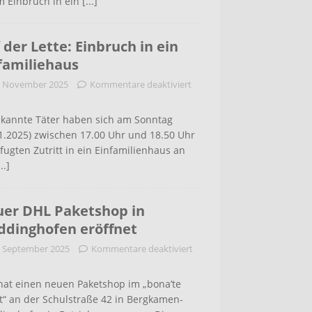
m Einbruch in ein
[...]
 der Lette: Einbruch in ein
familiehaus
. November 2025
Kommentare deaktiviert
kannte Täter haben sich am Sonntag
1.2025) zwischen 17.00 Uhr und 18.50 Uhr
ugten Zutritt in ein Einfamilienhaus an
...]
er DHL Paketshop in
dinghofen eröffnet
. September 2025
Kommentare deaktiviert
hat einen neuen Paketshop im „bona’te
t“ an der Schulstraße 42 in Bergkamen-