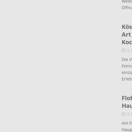
Wedd
Öffn
Kös
Art
Koc
9.
Die 
Fein
einz
Erleb
Flo
Ha
9.
Am Fr
Haup