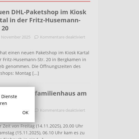
en DHL-Paketshop im Kiosk
tal in der Fritz-Husemann-
. 20
. November 2025
Kommentare deaktiviert
hat einen neuen Paketshop im Kiosk Kartal
r Fritz-Husemann-Str. 20 in Bergkamen in
ieb genommen. Die Öffnungszeiten des
tshops: Montag
[...]
bruch in Einfamilienhaus am
r Dienste
ldenweg
hren
. November 2025
Kommentare deaktiviert
OK
r Zeit von Freitag (14.11.2025), 20.00 Uhr
amstag (15.11.2025), 06.10 Uhr kam es zu