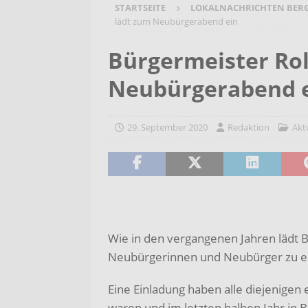
STARTSEITE
LOKALNACHRICHTEN BER
[ 7. August 2026 ]
Selbsthilfeg
lädt zum Neubürgerabend ein
[ 7. August 2026 ]
Jubiläumsver
Bürgermeister Rol
Bergehalde „Großes Holz“
A
Neubürgerabend 
[ 6. August 2026 ]
Pflege- und 
AKTUELLES
29. September 2020
Redaktion
Akt
[ 7. August 2026 ]
Sommerakadem
Holzbildhauerei sichern!
AKT
Wie in den vergangenen Jahren lädt 
Neubürgerinnen und Neubürger zu e
Eine Einladung haben alle diejenigen e
waren und im letzten halben Jahr in