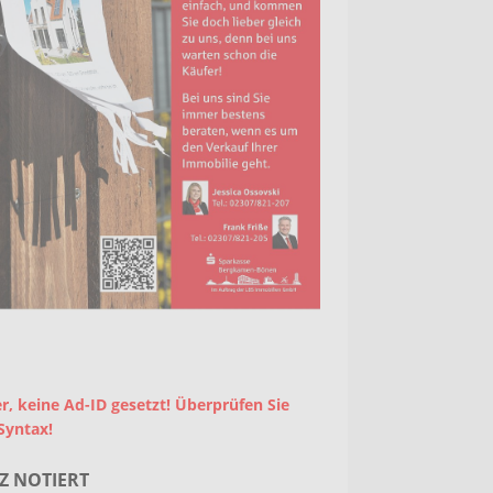
r, keine Ad-ID gesetzt! Überprüfen Sie
Syntax!
Z NOTIERT