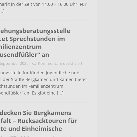
arkt in der Zeit von 14.00 – 16:00 Uhr. Für
...]
iehungsberatungsstelle
tet Sprechstunden im
ilienzentrum
usendfüßler“ an
 September 2025
Kommentare deaktiviert
ungsstelle für Kinder, Jugendliche und
rn der Städte Bergkamen und Kamen bietet
chstunden im Familienzentrum
endfüßler“ an. Es gibt eine
[...]
decken Sie Bergkamens
lfalt – Rucksacktouren für
te und Einheimische