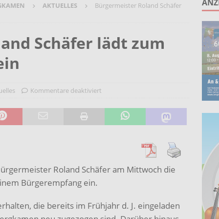
ANZ
GKAMEN
AKTUELLES
Bürgermeister Roland Schäfer
ruppe lädt zum gemeinsamen Singen ein!
AKTUELLES
anstaltung „60 Jahre Stadt Bergkamen“ am 8. August auf der
and Schäfer lädt zum
KTUELLES
ein
Wohnberatung im Gemeindebüro an der Christuskirche in Rünthe
uelles
Kommentare deaktiviert
ie – Kunst vor Ort 2026: Letzte Plätze bei Stein- oder
UELLES
Bürgermeister Roland Schäfer am Mittwoch die
inem Bürgerempfang ein.
rhalten, die bereits im Frühjahr d. J. eingeladen
 Bergkamen neu zugezogen sind. Darüber hinaus