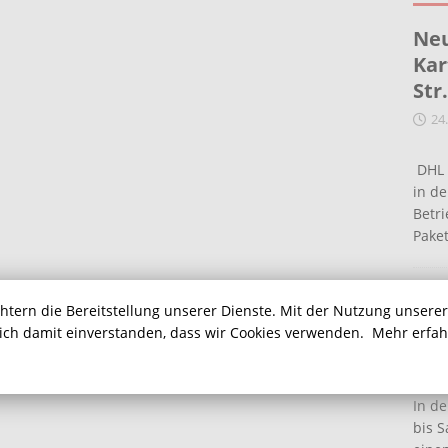
Neu
Kar
Str
24
DHL 
in de
Betr
Pake
Ein
chtern die Bereitstellung unserer Dienste. Mit der Nutzung unsere
Ha
sich damit einverstanden, dass wir Cookies verwenden.
Mehr erfa
16
In de
bis S