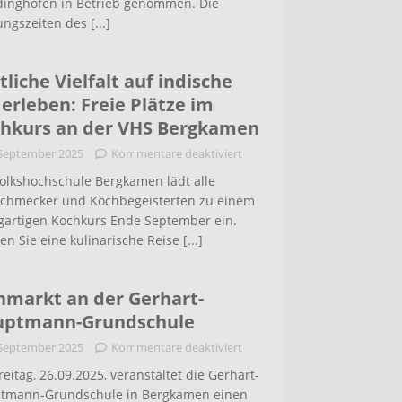
inghofen in Betrieb genommen. Die
ungszeiten des
[...]
tliche Vielfalt auf indische
 erleben: Freie Plätze im
hkurs an der VHS Bergkamen
 September 2025
Kommentare deaktiviert
Volkshochschule Bergkamen lädt alle
schmecker und Kochbegeisterten zu einem
igartigen Kochkurs Ende September ein.
en Sie eine kulinarische Reise
[...]
hmarkt an der Gerhart-
uptmann-Grundschule
 September 2025
Kommentare deaktiviert
eitag, 26.09.2025, veranstaltet die Gerhart-
tmann-Grundschule in Bergkamen einen