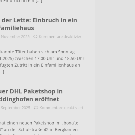
m Einbruch in ein
[...]
 der Lette: Einbruch in ein
familiehaus
. November 2025
Kommentare deaktiviert
kannte Täter haben sich am Sonntag
1.2025) zwischen 17.00 Uhr und 18.50 Uhr
ugten Zutritt in ein Einfamilienhaus an
...]
er DHL Paketshop in
dinghofen eröffnet
. September 2025
Kommentare deaktiviert
hat einen neuen Paketshop im „bona’te
t“ an der Schulstraße 42 in Bergkamen-