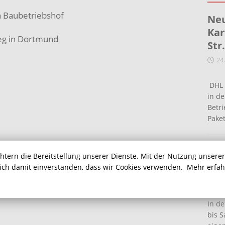
n Baubetriebshof
Neu
Kar
leg in Dortmund
Str
24
DHL 
in de
Betr
Pake
n Baubetriebshof
Ein
chtern die Bereitstellung unserer Dienste. Mit der Nutzung unsere
Ha
sich damit einverstanden, dass wir Cookies verwenden.
Mehr erfa
in Unna
16
In de
bis S