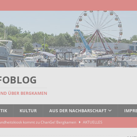
FOBLOG
UND ÜBER BERGKAMEN
TIK
KULTUR
AUS DER NACHBARSCHAFT
IMPR
undheitskiosk kommt zu ChanGe! Bergkamen
AKTUELLES
seitigt: EBB räumt Containerstellplatz
AKTUELLES