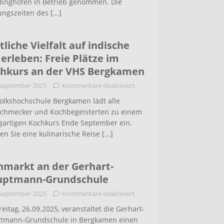
inghofen in Betrieb genommen. Die
ungszeiten des
[...]
tliche Vielfalt auf indische
 erleben: Freie Plätze im
hkurs an der VHS Bergkamen
 September 2025
Kommentare deaktiviert
Volkshochschule Bergkamen lädt alle
schmecker und Kochbegeisterten zu einem
igartigen Kochkurs Ende September ein.
en Sie eine kulinarische Reise
[...]
hmarkt an der Gerhart-
uptmann-Grundschule
 September 2025
Kommentare deaktiviert
eitag, 26.09.2025, veranstaltet die Gerhart-
tmann-Grundschule in Bergkamen einen