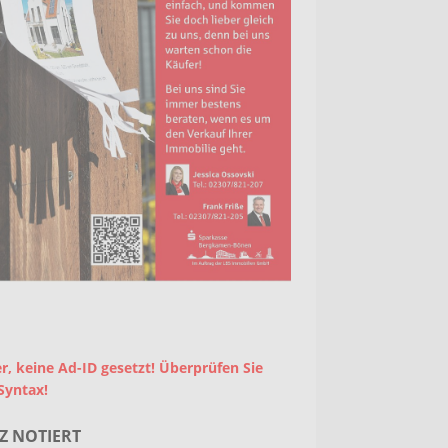
r, keine Ad-ID gesetzt! Überprüfen Sie
Syntax!
Z NOTIERT