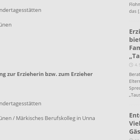
Flohm
indertagesstätten
das
[
Lünen
Erz
bie
Fam
„Ta
4.
g zur Erzieherin bzw. zum Erzieher
Berat
Elte
Spre
„Taus
indertagesstätten
Ent
Lünen / Märkisches Berufskolleg in Unna
Vie
Gäs