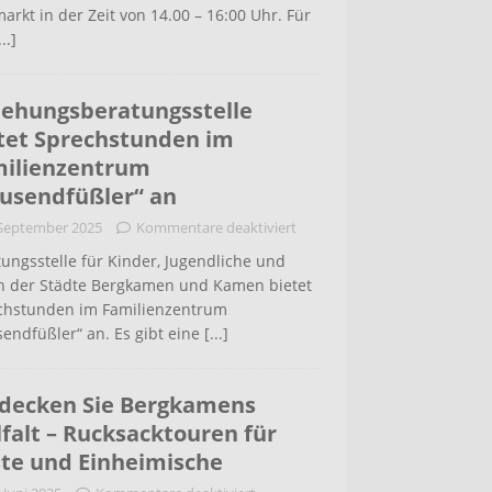
arkt in der Zeit von 14.00 – 16:00 Uhr. Für
...]
iehungsberatungsstelle
tet Sprechstunden im
ilienzentrum
usendfüßler“ an
 September 2025
Kommentare deaktiviert
ungsstelle für Kinder, Jugendliche und
rn der Städte Bergkamen und Kamen bietet
chstunden im Familienzentrum
endfüßler“ an. Es gibt eine
[...]
decken Sie Bergkamens
lfalt – Rucksacktouren für
te und Einheimische