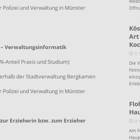
Wedd
 Polizei und Verwaltung in Münster
Öffn
Kös
Art
Koc
“ – Verwaltungsinformatik
9.
0%-Anteil Praxis und Studium)
Die 
Fein
nerhalb der Stadtverwaltung Bergkamen
einz
Erleb
 Polizei und Verwaltung in Münster
Flo
Ha
 zur Erzieherin bzw. zum Erzieher
9.
Am Fr
Haup