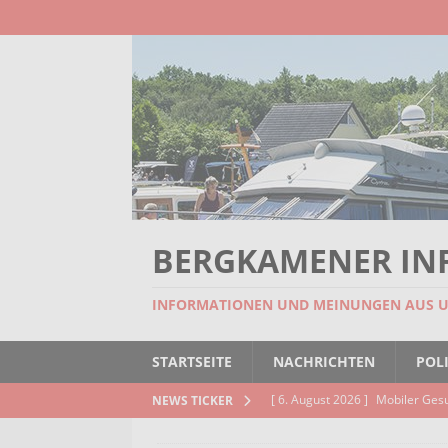
BERGKAMENER IN
INFORMATIONEN UND MEINUNGEN AUS 
STARTSEITE
NACHRICHTEN
POLI
[ 6. August 2026 ]
Mobiler Ges
NEWS TICKER
[ 6. August 2026 ]
Missstand be