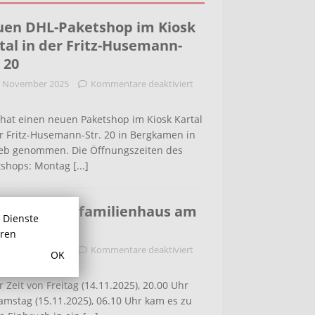
en DHL-Paketshop im Kiosk
tal in der Fritz-Husemann-
. 20
. November 2025
Kommentare deaktiviert
hat einen neuen Paketshop im Kiosk Kartal
r Fritz-Husemann-Str. 20 in Bergkamen in
ieb genommen. Die Öffnungszeiten des
tshops: Montag
[...]
bruch in Einfamilienhaus am
r Dienste
ldenweg
hren
. November 2025
Kommentare deaktiviert
OK
r Zeit von Freitag (14.11.2025), 20.00 Uhr
amstag (15.11.2025), 06.10 Uhr kam es zu