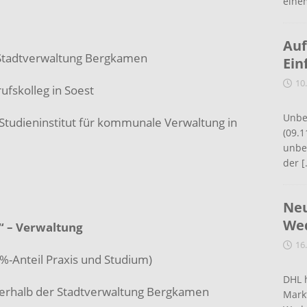
eine
Auf
 Stadtverwaltung Bergkamen
Ein
10
fskolleg in Soest
Unbe
tudieninstitut für kommunale Verwaltung in
(09.1
unbef
der
[
Neu
Wed
“ – Verwaltung
16
0%-Anteil Praxis und Studium)
DHL 
nerhalb der Stadtverwaltung Bergkamen
Mark