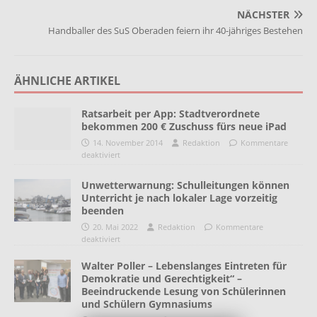
NÄCHSTER
Handballer des SuS Oberaden feiern ihr 40-jähriges Bestehen
ÄHNLICHE ARTIKEL
Ratsarbeit per App: Stadtverordnete
bekommen 200 € Zuschuss fürs neue iPad
14. November 2014
Redaktion
Kommentare
deaktiviert
Unwetterwarnung: Schulleitungen können
Unterricht je nach lokaler Lage vorzeitig
beenden
20. Mai 2022
Redaktion
Kommentare
deaktiviert
Walter Poller – Lebenslanges Eintreten für
Demokratie und Gerechtigkeit“ –
Beeindruckende Lesung von Schülerinnen
und Schülern Gymnasiums