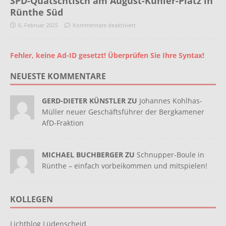
SPD-Quatschtisch am August-Kühler-Platz in
Rünthe Süd
6. Februar 2025
Kommentare deaktiviert
Fehler, keine Ad-ID gesetzt! Überprüfen Sie Ihre Syntax!
NEUESTE KOMMENTARE
GERD-DIETER KÜNSTLER ZU
Johannes Kohlhas-
Müller neuer Geschäftsführer der Bergkamener
AfD-Fraktion
MICHAEL BUCHBERGER ZU
Schnupper-Boule in
Rünthe – einfach vorbeikommen und mitspielen!
KOLLEGEN
Lichtblog Lüdenscheid