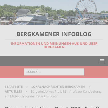
BERGKAMENER INFOBLOG
INFORMATIONEN UND MEINUNGEN AUS UND ÜBER
BERGKAMEN
STARTSEITE
LOKALNACHRICHTEN BERGKAMEN
AKTUELLES
Bürgerinitiative „Pro L 821n“ ruft zur Kundgebung
am Mittwoch vor der Ratssitzung auf