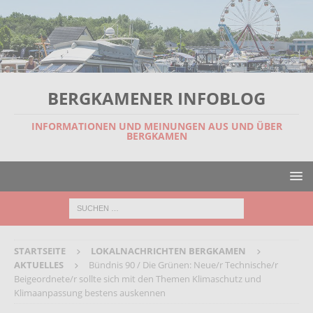
BERGKAMENER INFOBLOG
INFORMATIONEN UND MEINUNGEN AUS UND ÜBER
BERGKAMEN
STARTSEITE
LOKALNACHRICHTEN BERGKAMEN
AKTUELLES
Bündnis 90 / Die Grünen: Neue/r Technische/r
Beigeordnete/r sollte sich mit den Themen Klimaschutz und
Klimaanpassung bestens auskennen