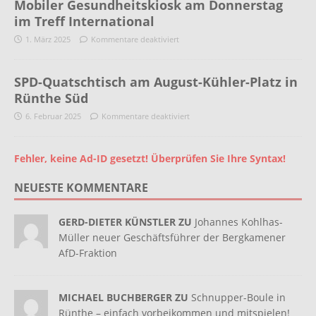
Mobiler Gesundheitskiosk am Donnerstag
im Treff International
1. März 2025
Kommentare deaktiviert
SPD-Quatschtisch am August-Kühler-Platz in
Rünthe Süd
6. Februar 2025
Kommentare deaktiviert
Fehler, keine Ad-ID gesetzt! Überprüfen Sie Ihre Syntax!
NEUESTE KOMMENTARE
GERD-DIETER KÜNSTLER ZU
Johannes Kohlhas-
Müller neuer Geschäftsführer der Bergkamener
AfD-Fraktion
MICHAEL BUCHBERGER ZU
Schnupper-Boule in
Rünthe – einfach vorbeikommen und mitspielen!