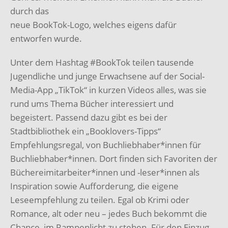
durch das
neue BookTok-Logo, welches eigens dafür
entworfen wurde.
Unter dem Hashtag #BookTok teilen tausende
Jugendliche und junge Erwachsene auf der
Social-
Media-App „TikTok“ in kurzen Videos alles, was sie
rund ums Thema Bücher
interessiert und
begeistert.
Passend dazu gibt es bei der
Stadtbibliothek ein „Booklovers-Tipps“
Empfehlungsregal, von
Buchliebhaber*innen für
Buchliebhaber*innen. Dort finden sich Favoriten der
Büchereim
itarbeiter*innen und -leser*innen als
Inspiration sowie Aufforderung, die eigene
Leseempfehlung zu teilen.
Egal ob Krimi oder
Romance, alt oder neu – jedes Buch bekommt die
Chance, im
Rampenlicht zu stehen.
Für den Einzug