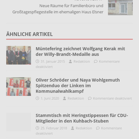
Neue Räume für Familienbüro und
Großtagespflegestelle im ehemaligen Haus Elsner
ÄHNLICHE ARTIKEL
Müntefering zeichnet Wolfgang Kerak mit
der Willy-Brandt-Medaille aus
31. Januar 2015
Redaktion
Kommentare
deaktiviert
Oliver Schröder und Naya Wohlgemuth
Spitzenduo der Linken im
Kommunalwahlkampf
1. Juni 2020
Redaktion
Kommentare deaktiviert
Stammtisch mit Heringstippessen für CDU-
Mitglieder in den Kuhbach-Stuben
25. Februar 2018
Redaktion
Kommentare
deaktiviert