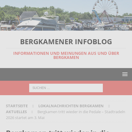
BERGKAMENER INFOBLOG
INFORMATIONEN UND MEINUNGEN AUS UND ÜBER
BERGKAMEN
STARTSEITE
LOKALNACHRICHTEN BERGKAMEN
AKTUELLES
Bergkamen tritt wieder in die Pedale – Stadtradeln
2026 startet am 3. Mai