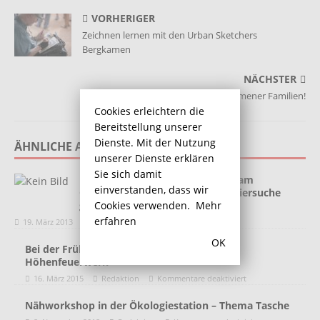
VORHERIGER
Zeichnen lernen mit den Urban Sketchers
Bergkamen
NÄCHSTER
Werden Sie Familienpate für Bergkamener Familien!
Cookies erleichtern die
Bereitstellung unserer
Dienste. Mit der Nutzung
ÄHNLICHE ARTIKEL
unserer Dienste erklären
Sie sich damit
Hallenbäder sind erstmals auch am
einverstanden, dass wir
Ostersonntagmorgen nach der Eiersuche
geöffnet
Cookies verwenden.
Mehr
erfahren
19. März 2013
Heino
Kommentare deaktiviert
OK
Bei der Frühjahrskirmes gibt es wieder ein
Höhenfeuerwerk
16. März 2015
Redaktion
Kommentare deaktiviert
Nähworkshop in der Ökologiestation – Thema Tasche