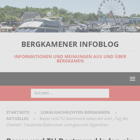
BERGKAMENER INFOBLOG
INFORMATIONEN UND MEINUNGEN AUS UND ÜBER
BERGKAMEN
STARTSEITE
LOKALNACHRICHTEN BERGKAMEN
AKTUELLES
Bayer und TU Dortmund laden ein zum „Tag der
Chemie“: Tanzende Elektronen und gesunde Zigaretten