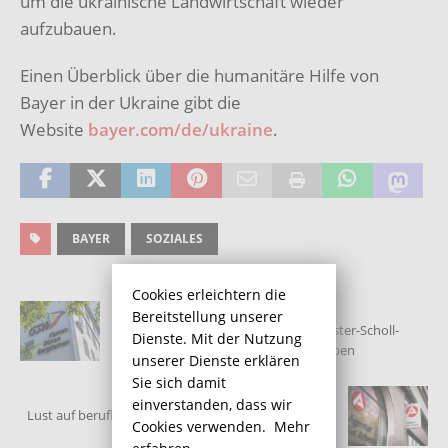
um die ukrainische Landwirtschaft wieder
aufzubauen.
Einen Überblick über die humanitäre Hilfe von
Bayer in der Ukraine gibt die
Website
bayer.com/de/ukraine
.
BAYER
SOZIALES
Cookies erleichtern die
VORHERIGER
Bereitstellung unserer
Wasserversorgung rund um Geschwister-Scholl-
Dienste. Mit der Nutzung
Straße gestört: Der Schaden ist behoben
unserer Dienste erklären
Sie sich damit
NÄCHSTER
einverstanden, dass wir
Lust auf berufliche Veränderung?: Selbsterkundung
Cookies verwenden.
Mehr
dank „New Plan“ kein Problem