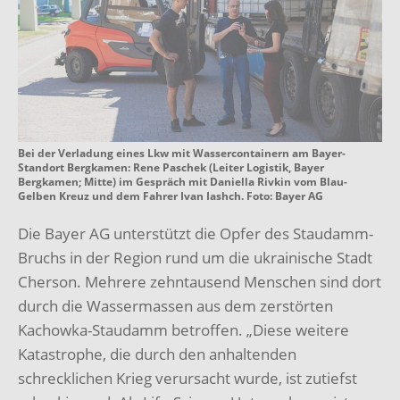
Bei der Verladung eines Lkw mit Wassercontainern am Bayer-
Standort Bergkamen: Rene Paschek (Leiter Logistik, Bayer
Bergkamen; Mitte) im Gespräch mit Daniella Rivkin vom Blau-
Gelben Kreuz und dem Fahrer Ivan Iashch. Foto: Bayer AG
Die Bayer AG unterstützt die Opfer des Staudamm-
Bruchs in der Region rund um die ukrainische Stadt
Cherson. Mehrere zehntausend Menschen sind dort
durch die Wassermassen aus dem zerstörten
Kachowka-Staudamm betroffen. „Diese weitere
Katastrophe, die durch den anhaltenden
schrecklichen Krieg verursacht wurde, ist zutiefst