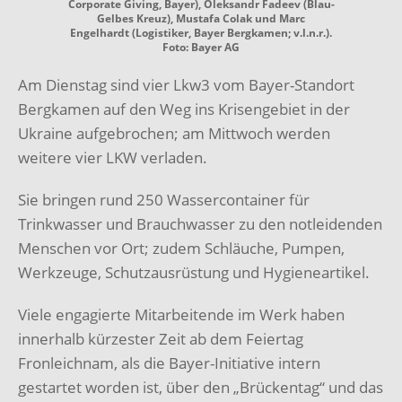
Corporate Giving, Bayer), Oleksandr Fadeev (Blau-
Gelbes Kreuz), Mustafa Colak und Marc
Engelhardt (Logistiker, Bayer Bergkamen; v.l.n.r.).
Foto: Bayer AG
Am Dienstag sind vier Lkw3 vom Bayer-Standort
Bergkamen auf den Weg ins Krisengebiet in der
Ukraine aufgebrochen; am Mittwoch werden
weitere vier LKW verladen.
Sie bringen rund 250 Wassercontainer für
Trinkwasser und Brauchwasser zu den notleidenden
Menschen vor Ort; zudem Schläuche, Pumpen,
Werkzeuge, Schutzausrüstung und Hygieneartikel.
Viele engagierte Mitarbeitende im Werk haben
innerhalb kürzester Zeit ab dem Feiertag
Fronleichnam, als die Bayer-Initiative intern
gestartet worden ist, über den „Brückentag“ und das