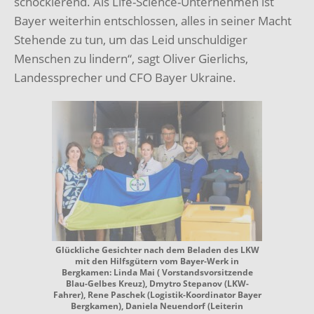
schockierend. Als Life-Science-Unternehmen ist
Bayer weiterhin entschlossen, alles in seiner Macht
Stehende zu tun, um das Leid unschuldiger
Menschen zu lindern“, sagt Oliver Gierlichs,
Landessprecher und CFO Bayer Ukraine.
Glückliche Gesichter nach dem Beladen des LKW
mit den Hilfsgütern vom Bayer-Werk in
Bergkamen: Linda Mai ( Vorstandsvorsitzende
Blau-Gelbes Kreuz), Dmytro Stepanov (LKW-
Fahrer), Rene Paschek (Logistik-Koordinator Bayer
Bergkamen), Daniela Neuendorf (Leiterin