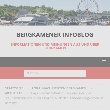
BERGKAMENER INFOBLOG
INFORMATIONEN UND MEINUNGEN AUS UND ÜBER
BERGKAMEN
STARTSEITE
LOKALNACHRICHTEN BERGKAMEN
AKTUELLES
Bayer startet Hilfsaktion für die Opfer des
Staudamm-Bruchs in der Ukraine: Auch der Standort Bergkamen ist
beteiligt