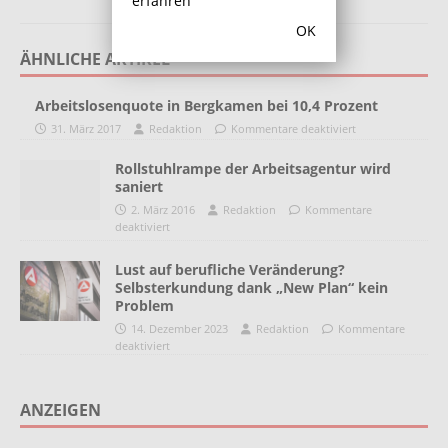
erfahren
OK
ÄHNLICHE ARTIKEL
Arbeitslosenquote in Bergkamen bei 10,4 Prozent
31. März 2017
Redaktion
Kommentare deaktiviert
Rollstuhlrampe der Arbeitsagentur wird
saniert
2. März 2016
Redaktion
Kommentare
deaktiviert
Lust auf berufliche Veränderung?
Selbsterkundung dank „New Plan“ kein
Problem
14. Dezember 2023
Redaktion
Kommentare
deaktiviert
ANZEIGEN