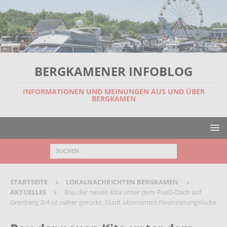
BERGKAMENER INFOBLOG
INFORMATIONEN UND MEINUNGEN AUS UND ÜBER
BERGKAMEN
STARTSEITE
LOKALNACHRICHTEN BERGKAMEN
AKTUELLES
Bau der neuen Kita unter dem PueD-Dach auf
Grimberg 3/4 ist näher gerückt: Stadt übernimmt Finanzierungslücke